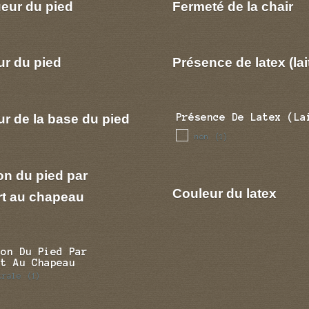
eur du pied
Fermeté de la chair
ur du pied
Présence de latex (lai
r de la base du pied
Présence De Latex (la
non
(1)
on du pied par
Couleur du latex
rt au chapeau
ion Du Pied Par
rt Au Chapeau
trale
(1)