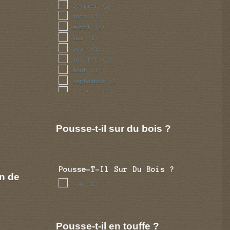
fevrier
(1)
mars
(1)
avril
(1)
mai
(1)
juin
(1)
juillet
(1)
aout
(1)
septembre
(1)
octobre
(1)
novembre
(1)
decembre
(1)
Pousse-t-il sur du bois ?
Pousse-T-Il Sur Du Bois ?
n de
non
(1)
Pousse-t-il en touffe ?