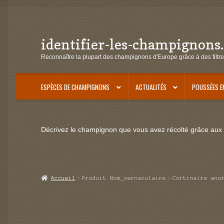
identifier-les-champignons
Aller
Aller
à
au
Reconnaître la plupart des champignons d'Europe grâce à des filtre
la
contenu
navigation
ESPÈCES DE CHAMPIGNONS
ACTUALITÉS
POUSSÉES E
Décrivez le champignon que vous avez récolté grâce aux f
Accueil
Produit Nom_vernaculaire
Cortinaire ano