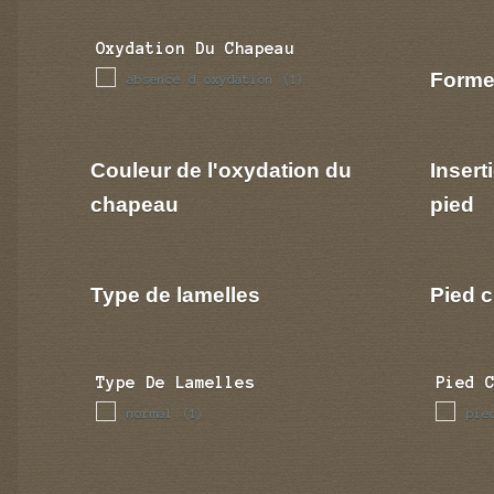
Oxydation Du Chapeau
Forme
absence d oxydation
(1)
Couleur de l'oxydation du
Insert
chapeau
pied
Type de lamelles
Pied c
Type De Lamelles
Pied 
normal
pie
(1)