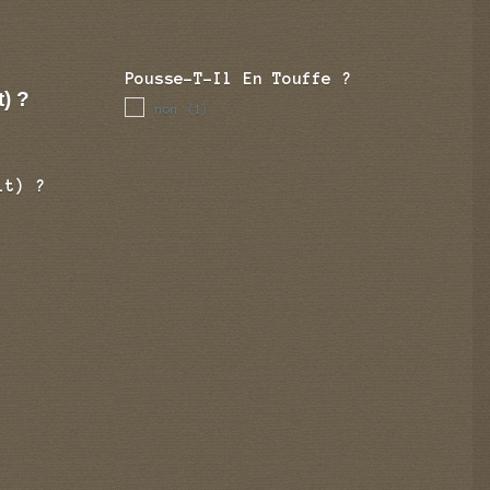
Pousse-T-Il En Touffe ?
t) ?
non
(1)
it) ?