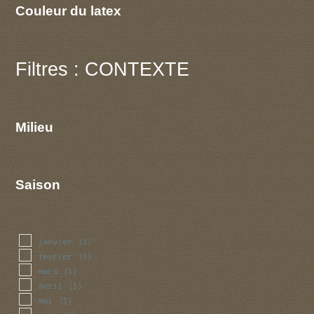
Couleur du latex
Filtres : CONTEXTE
Milieu
Saison
janvier
(1)
fevrier
(1)
mars
(1)
avril
(1)
mai
(1)