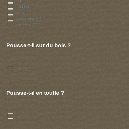
juin
(1)
juillet
(1)
aout
(1)
septembre
(1)
octobre
(1)
novembre
(1)
decembre
(1)
Pousse-t-il sur du bois ?
non
(1)
Pousse-t-il en touffe ?
non
(1)