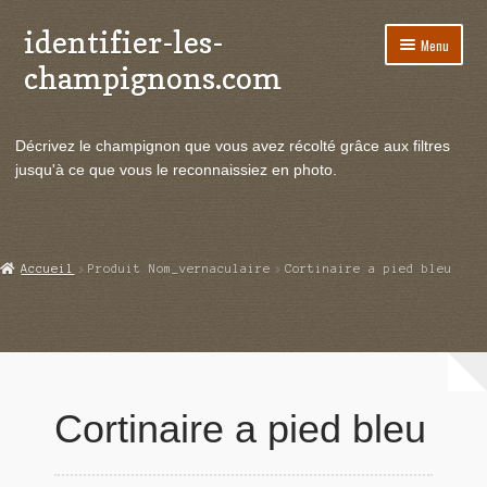
identifier-les-
Aller
Aller
Menu
à
au
champignons.com
la
contenu
navigation
Ouvrir
Espèces de champignons
le
Décrivez le champignon que vous avez récolté grâce aux filtres
menu
Ouvrir
Actualités
jusqu'à ce que vous le reconnaissiez en photo.
enfant
le
menu
Ouvrir
Poussées en temps réel
enfant
le
menu
Ouvrir
Echanges et contacts
Accueil
Produit Nom_vernaculaire
Cortinaire a pied bleu
enfant
le
menu
Ouvrir
Mycologie
enfant
le
menu
enfant
Cortinaire a pied bleu