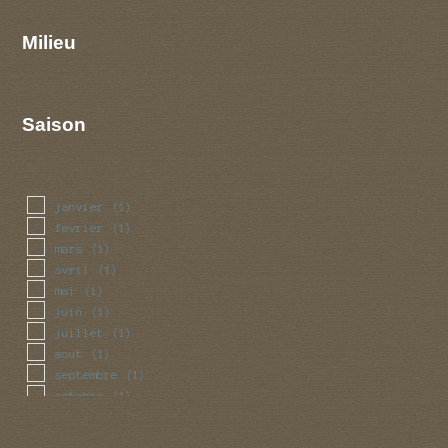
Milieu
Saison
janvier
(1)
fevrier
(1)
mars
(1)
avril
(1)
mai
(1)
juin
(1)
juillet
(1)
aout
(1)
septembre
(1)
octobre
(1)
novembre
(1)
decembre
(1)