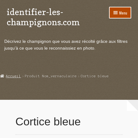
identifier-les-
Aller
Aller
Menu
à
au
champignons.com
la
contenu
navigation
Ouvrir
Espèces de champignons
le
Décrivez le champignon que vous avez récolté grâce aux filtres
menu
Ouvrir
Actualités
jusqu'à ce que vous le reconnaissiez en photo.
enfant
le
menu
Ouvrir
Poussées en temps réel
enfant
le
menu
Ouvrir
Echanges et contacts
Accueil
Produit Nom_vernaculaire
Cortice bleue
enfant
le
menu
Ouvrir
Mycologie
enfant
le
menu
enfant
Cortice bleue