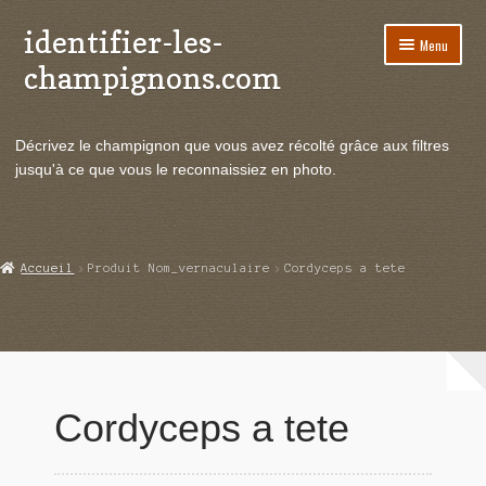
identifier-les-
Aller
Aller
Menu
à
au
champignons.com
la
contenu
navigation
Ouvrir
Espèces de champignons
le
Décrivez le champignon que vous avez récolté grâce aux filtres
menu
Ouvrir
Actualités
jusqu'à ce que vous le reconnaissiez en photo.
enfant
le
menu
Ouvrir
Poussées en temps réel
enfant
le
menu
Ouvrir
Echanges et contacts
Accueil
Produit Nom_vernaculaire
Cordyceps a tete
enfant
le
menu
Ouvrir
Mycologie
enfant
le
menu
enfant
Cordyceps a tete