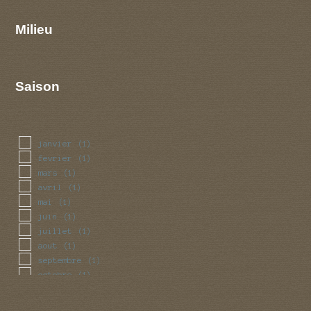
Milieu
Saison
janvier
(1)
fevrier
(1)
mars
(1)
avril
(1)
mai
(1)
juin
(1)
juillet
(1)
aout
(1)
septembre
(1)
octobre
(1)
novembre
(1)
decembre
(1)