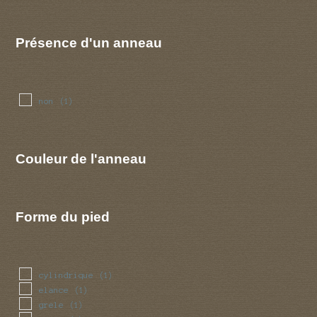
Présence d'un anneau
non
(1)
Couleur de l'anneau
Forme du pied
cylindrique
(1)
elance
(1)
grele
(1)