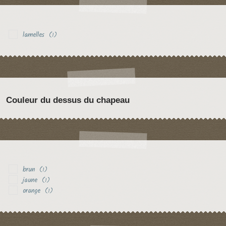
lamelles
(1)
Couleur du dessus du chapeau
brun
(1)
jaune
(1)
orange
(1)