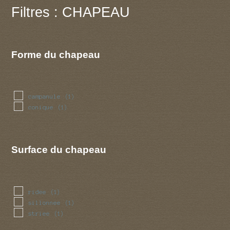
Filtres : CHAPEAU
Forme du chapeau
campanule
(1)
conique
(1)
Surface du chapeau
ridee
(1)
sillonnee
(1)
striee
(1)