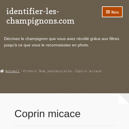
identifier-les-
Aller
Aller
Menu
à
au
champignons.com
la
contenu
navigation
Ouvrir
Espèces de champignons
le
Décrivez le champignon que vous avez récolté grâce aux filtres
menu
Ouvrir
Actualités
jusqu'à ce que vous le reconnaissiez en photo.
enfant
le
menu
Ouvrir
Poussées en temps réel
enfant
le
menu
Ouvrir
Echanges et contacts
Accueil
Produit Nom_vernaculaire
Coprin micace
enfant
le
menu
Ouvrir
Mycologie
enfant
le
menu
enfant
Coprin micace