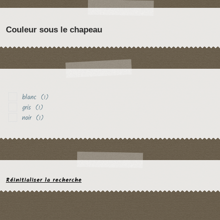
Couleur sous le chapeau
blanc
(1)
gris
(1)
noir
(1)
Réinitialiser la recherche