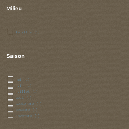
Milieu
feuillus
(1)
Saison
mai
(1)
juin
(1)
juillet
(1)
aout
(1)
septembre
(1)
octobre
(1)
novembre
(1)