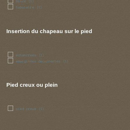
mince
(1)
tubulaire
(1)
Insertion du chapeau sur le pied
echancrees
(1)
emarginees decurrentes
(1)
Pied creux ou plein
pied creux
(1)