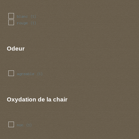
blanc
(1)
rouge
(1)
Odeur
agreable
(1)
Oxydation de la chair
non
(1)