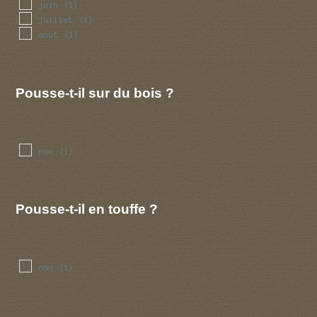
juin
(1)
juillet
(1)
aout
(1)
Pousse-t-il sur du bois ?
non
(1)
Pousse-t-il en touffe ?
non
(1)