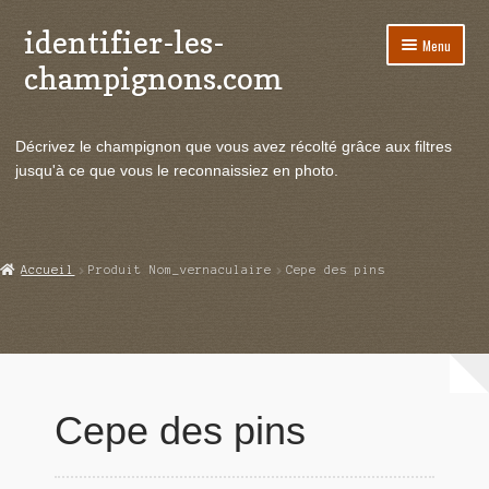
identifier-les-
Aller
Aller
Menu
à
au
champignons.com
la
contenu
navigation
Ouvrir
Espèces de champignons
le
Décrivez le champignon que vous avez récolté grâce aux filtres
menu
Ouvrir
Actualités
jusqu'à ce que vous le reconnaissiez en photo.
enfant
le
menu
Ouvrir
Poussées en temps réel
enfant
le
menu
Ouvrir
Echanges et contacts
Accueil
Produit Nom_vernaculaire
Cepe des pins
enfant
le
menu
Ouvrir
Mycologie
enfant
le
menu
enfant
Cepe des pins