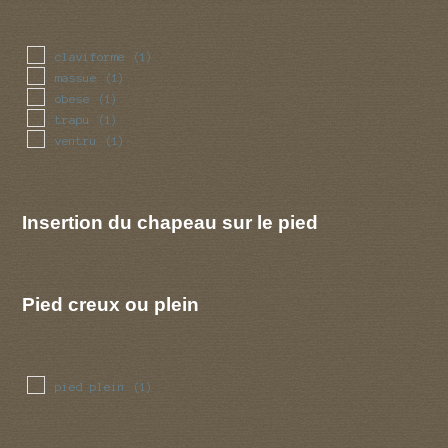
claviforme
(1)
massue
(1)
obese
(1)
trapu
(1)
ventru
(1)
Insertion du chapeau sur le pied
Pied creux ou plein
pied plein
(1)