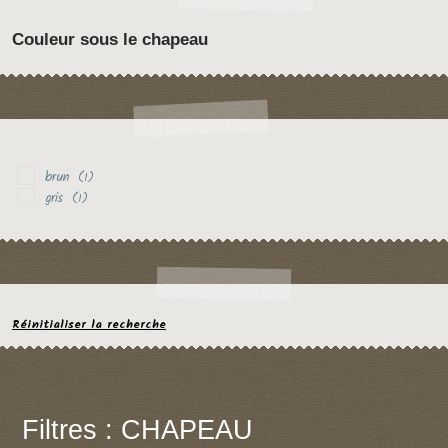
Couleur sous le chapeau
brun
(1)
gris
(1)
Réinitialiser la recherche
Filtres : CHAPEAU