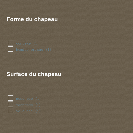
Forme du chapeau
convexe
(1)
hemispherique
(1)
Surface du chapeau
mouchete
(1)
tachetee
(1)
veloutee
(1)