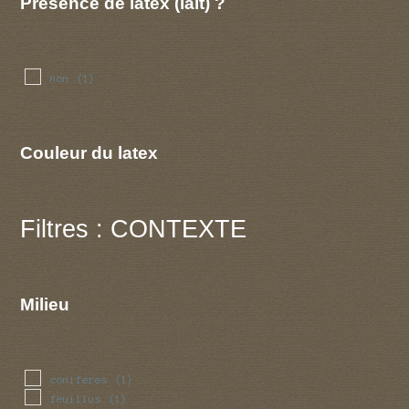
Présence de latex (lait) ?
non
(1)
Couleur du latex
Filtres : CONTEXTE
Milieu
coniferes
(1)
feuillus
(1)