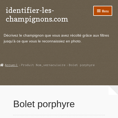
identifier-les-
Aller
Aller
Menu
à
au
champignons.com
la
contenu
navigation
Ouvrir
Espèces de champignons
le
Décrivez le champignon que vous avez récolté grâce aux filtres
menu
Ouvrir
Actualités
jusqu'à ce que vous le reconnaissiez en photo.
enfant
le
menu
Ouvrir
Poussées en temps réel
enfant
le
menu
Ouvrir
Echanges et contacts
Accueil
Produit Nom_vernaculaire
Bolet porphyre
enfant
le
menu
Ouvrir
Mycologie
enfant
le
menu
enfant
Bolet porphyre