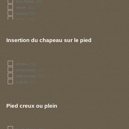
fusiforme
(1)
obese
(1)
renfle
(1)
trapu
(1)
tubulaire
(1)
ventru
(1)
Insertion du chapeau sur le pied
adnees
(1)
echancrees
(1)
emarginees
(1)
libres
(1)
Pied creux ou plein