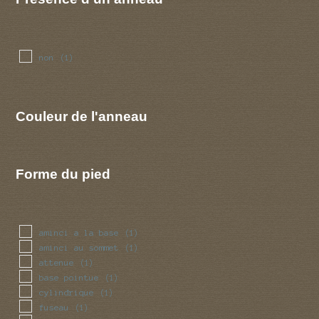
non
(1)
Couleur de l'anneau
Forme du pied
aminci a la base
(1)
aminci au sommet
(1)
attenue
(1)
base pointue
(1)
cylindrique
(1)
fuseau
(1)