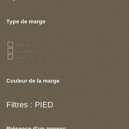
Type de marge
fine
(1)
incurvee
(1)
mince
(1)
Couleur de la marge
Filtres : PIED
Présence d'un anneau