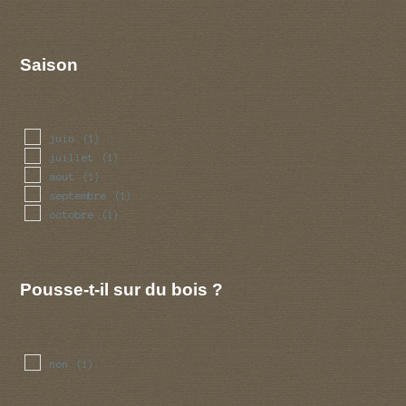
Saison
juin
(1)
juillet
(1)
aout
(1)
septembre
(1)
octobre
(1)
Pousse-t-il sur du bois ?
non
(1)