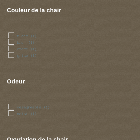
Couleur de la chair
blanc
(1)
brun
(1)
creme
(1)
grise
(1)
Odeur
desagreable
(1)
moisi
(1)
Oxydation de la chair