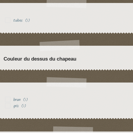
tubes
(1)
Couleur du dessus du chapeau
brun
(1)
gris
(1)