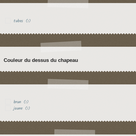
tubes
(1)
Couleur du dessus du chapeau
brun
(1)
jaune
(1)