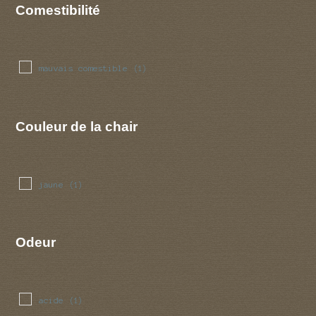
Comestibilité
mauvais comestible
(1)
Couleur de la chair
jaune
(1)
Odeur
acide
(1)