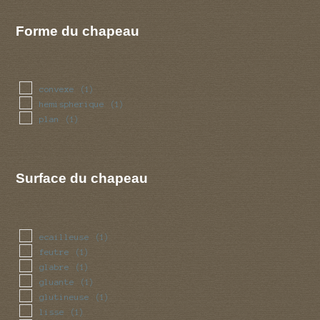
Forme du chapeau
convexe
(1)
hemispherique
(1)
plan
(1)
Surface du chapeau
ecailleuse
(1)
feutre
(1)
glabre
(1)
gluante
(1)
glutineuse
(1)
lisse
(1)