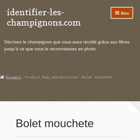
identifier-les-
Aller
Aller
Menu
à
au
champignons.com
la
contenu
navigation
Ouvrir
Espèces de champignons
le
Décrivez le champignon que vous avez récolté grâce aux filtres
menu
Ouvrir
Actualités
jusqu'à ce que vous le reconnaissiez en photo.
enfant
le
menu
Ouvrir
Poussées en temps réel
enfant
le
menu
Ouvrir
Echanges et contacts
Accueil
Produit Nom_vernaculaire
Bolet mouchete
enfant
le
menu
Ouvrir
Mycologie
enfant
le
menu
enfant
Bolet mouchete