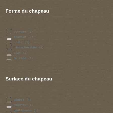
Forme du chapeau
convexe
(1)
coussin
(1)
etale
(1)
hemispherique
(1)
plan
(1)
pulvine
(1)
Surface du chapeau
glabre
(1)
gluante
(1)
glutineuse
(1)