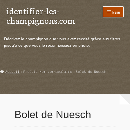
identifier-les-
Aller
Aller
Menu
à
au
champignons.com
la
contenu
navigation
Ouvrir
Espèces de champignons
le
Décrivez le champignon que vous avez récolté grâce aux filtres
menu
Ouvrir
Actualités
jusqu'à ce que vous le reconnaissiez en photo.
enfant
le
menu
Ouvrir
Poussées en temps réel
enfant
le
menu
Ouvrir
Echanges et contacts
Accueil
Produit Nom_vernaculaire
Bolet de Nuesch
enfant
le
menu
Ouvrir
Mycologie
enfant
le
menu
enfant
Bolet de Nuesch