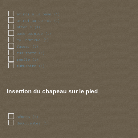
aminci a la base
(1)
aminci au sommet
(1)
attenue
(1)
base pointue
(1)
cylindrique
(1)
fuseau
(1)
fusiforme
(1)
renfle
(1)
tubulaire
(1)
Insertion du chapeau sur le pied
adnees
(1)
decurrentes
(1)