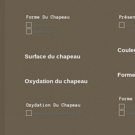
Forme Du Chapeau
Prése
convexe
non
(1)
mamelonne
(1)
Coule
Surface du chapeau
Forme
Oxydation du chapeau
Forme
Oxydation Du Chapeau
cyl
absence d oxydation
tub
(1)