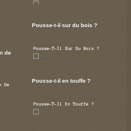
octobre
(1)
novembre
(1)
decembre
(1)
Pousse-t-il sur du bois ?
Pousse-T-Il Sur Du Bois ?
n de
non
(1)
Pousse-t-il en touffe ?
n De
Pousse-T-Il En Touffe ?
non
(1)