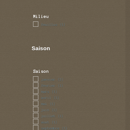
Milieu
feuillus
(1)
Saison
Saison
janvier
(1)
fevrier
(1)
mars
(1)
avril
(1)
mai
(1)
juin
(1)
juillet
(1)
aout
(1)
septembre
(1)