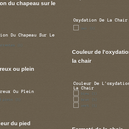
ion du chapeau sur le
Oxydation De La Chair
oui
(1)
tion Du Chapeau Sur Le
urrentes
(1)
Couleur de l'oxydatio
la chair
reux ou plein
Couleur De L'oxydatio
La Chair
Creux Ou Plein
bleu
(1)
d plein
brun
(1)
(1)
vert
(1)
eur du pied