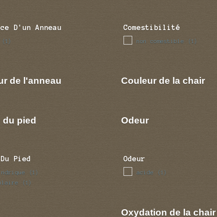
nce D'un Anneau
Comestibilité
non comestible
(1)
(1)
ur de l'anneau
Couleur de la chair
 du pied
Odeur
 Du Pied
Odeur
indrique
acide
(1)
(1)
ulaire
(1)
Oxydation de la chair