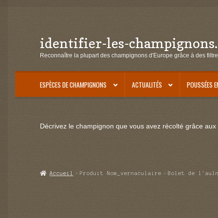
identifier-les-champignons
Aller
Aller
à
au
Reconnaître la plupart des champignons d'Europe grâce à des filtre
la
contenu
navigation
ESPÈCES DE CHAMPIGNONS
ACTUALITÉS
POUSSÉES E
Décrivez le champignon que vous avez récolté grâce aux f
Accueil
Produit Nom_vernaculaire
Bolet de l'aul