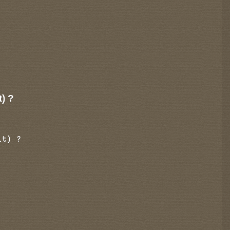
t) ?
it) ?