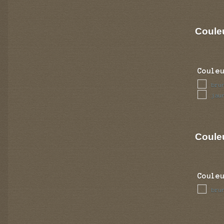
Coule
Coule
bru
jau
Couleu
Coule
bru