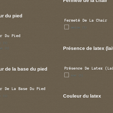
Fermeté de la chair
ur du pied
Fermeté De La Chair
molle
(1)
ur Du Pied
n
(1)
Présence de latex (lai
ne
(1)
r de la base du pied
Présence De Latex (la
non
(1)
ur De La Base Du Pied
Couleur du latex
n
(1)