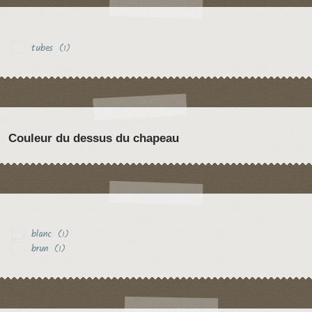
tubes
(1)
Couleur du dessus du chapeau
blanc
(1)
brun
(1)