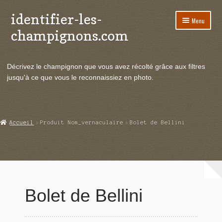
identifier-les-
Aller
Aller
Menu
à
au
champignons.com
la
contenu
navigation
Ouvrir
Espèces de champignons
le
Décrivez le champignon que vous avez récolté grâce aux filtres
menu
Ouvrir
Actualités
jusqu'à ce que vous le reconnaissiez en photo.
enfant
le
menu
Ouvrir
Poussées en temps réel
enfant
le
menu
Ouvrir
Echanges et contacts
Accueil
Produit Nom_vernaculaire
Bolet de Bellini
enfant
le
menu
Ouvrir
Mycologie
enfant
le
menu
enfant
Bolet de Bellini