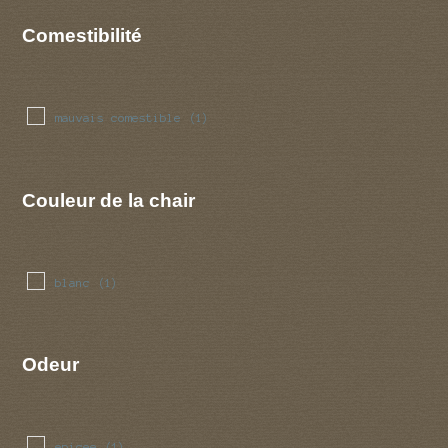
Comestibilité
mauvais comestible
(1)
Couleur de la chair
blanc
(1)
Odeur
epicee
(1)