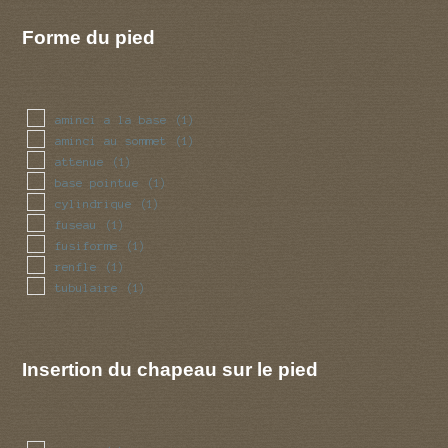
Forme du pied
aminci a la base
(1)
aminci au sommet
(1)
attenue
(1)
base pointue
(1)
cylindrique
(1)
fuseau
(1)
fusiforme
(1)
renfle
(1)
tubulaire
(1)
Insertion du chapeau sur le pied