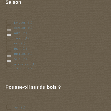
Saison
janvier
(1)
fevrier
(1)
mars
(1)
avril
(1)
mai
(1)
juin
(1)
juillet
(1)
aout
(1)
septembre
(1)
octobre
(1)
novembre
(1)
decembre
(1)
Pousse-t-il sur du bois ?
non
(1)