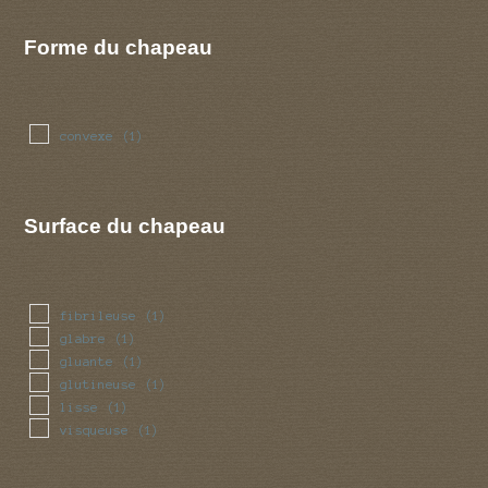
Forme du chapeau
convexe
(1)
Surface du chapeau
fibrileuse
(1)
glabre
(1)
gluante
(1)
glutineuse
(1)
lisse
(1)
visqueuse
(1)