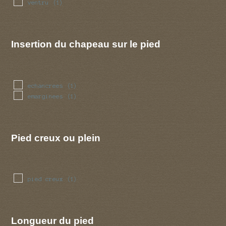
ventru
(1)
Insertion du chapeau sur le pied
echancrees
(1)
emarginees
(1)
Pied creux ou plein
pied creux
(1)
Longueur du pied