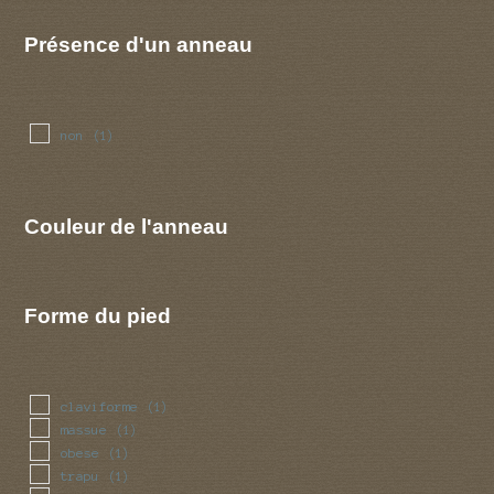
Présence d'un anneau
non
(1)
Couleur de l'anneau
Forme du pied
claviforme
(1)
massue
(1)
obese
(1)
trapu
(1)