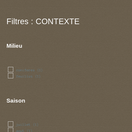
Filtres : CONTEXTE
Milieu
coniferes
(1)
feuillus
(1)
Saison
juillet
(1)
aout
(1)