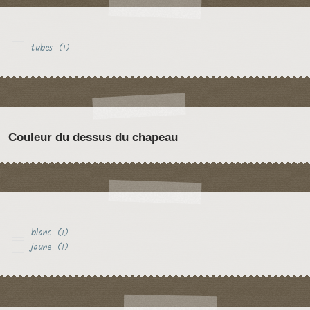
tubes
(1)
Couleur du dessus du chapeau
blanc
(1)
jaune
(1)