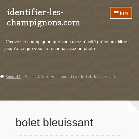
identifier-les-
Aller
Aller
Menu
à
au
champignons.com
la
contenu
navigation
Ouvrir
Espèces de champignons
le
Décrivez le champignon que vous avez récolté grâce aux filtres
menu
Ouvrir
Actualités
jusqu'à ce que vous le reconnaissiez en photo.
enfant
le
menu
Ouvrir
Poussées en temps réel
enfant
le
menu
Ouvrir
Echanges et contacts
Accueil
Produit Nom_vernaculaire
bolet bleuissant
enfant
le
menu
Ouvrir
Mycologie
enfant
le
menu
enfant
bolet bleuissant