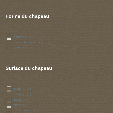
Forme du chapeau
convexe
(1)
hemispherique
(1)
plan
(1)
Surface du chapeau
feutre
(1)
glabre
(1)
lisse
(1)
mate
(1)
pelucheuse
(1)