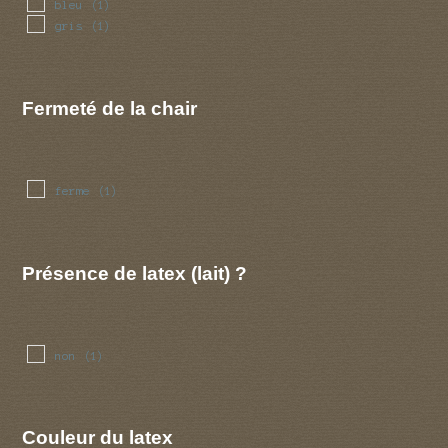
bleu
(1)
gris
(1)
Fermeté de la chair
ferme
(1)
Présence de latex (lait) ?
non
(1)
Couleur du latex