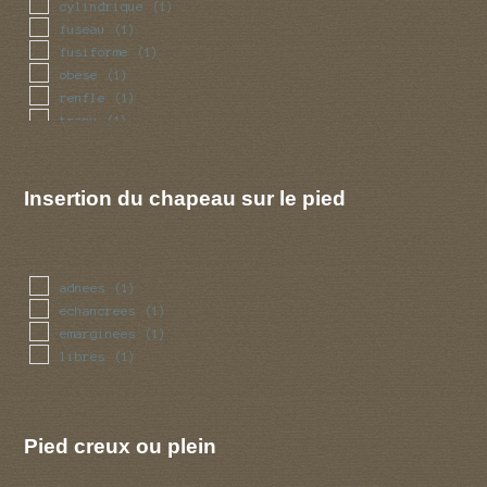
cylindrique
(1)
fuseau
(1)
fusiforme
(1)
obese
(1)
renfle
(1)
trapu
(1)
tubulaire
(1)
ventru
(1)
Insertion du chapeau sur le pied
adnees
(1)
echancrees
(1)
emarginees
(1)
libres
(1)
Pied creux ou plein