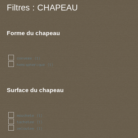
Filtres : CHAPEAU
Forme du chapeau
convexe
(1)
hemispherique
(1)
Surface du chapeau
mouchete
(1)
tachetee
(1)
veloutee
(1)