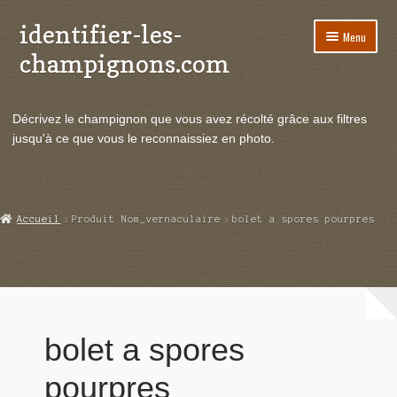
identifier-les-
Aller
Aller
Menu
à
au
champignons.com
la
contenu
navigation
Ouvrir
Espèces de champignons
le
Décrivez le champignon que vous avez récolté grâce aux filtres
menu
Ouvrir
Actualités
jusqu'à ce que vous le reconnaissiez en photo.
enfant
le
menu
Ouvrir
Poussées en temps réel
enfant
le
menu
Ouvrir
Echanges et contacts
Accueil
Produit Nom_vernaculaire
bolet a spores pourpres
enfant
le
menu
Ouvrir
Mycologie
enfant
le
menu
enfant
bolet a spores
pourpres