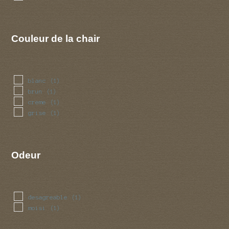
Couleur de la chair
blanc
(1)
brun
(1)
creme
(1)
grise
(1)
Odeur
desagreable
(1)
moisi
(1)