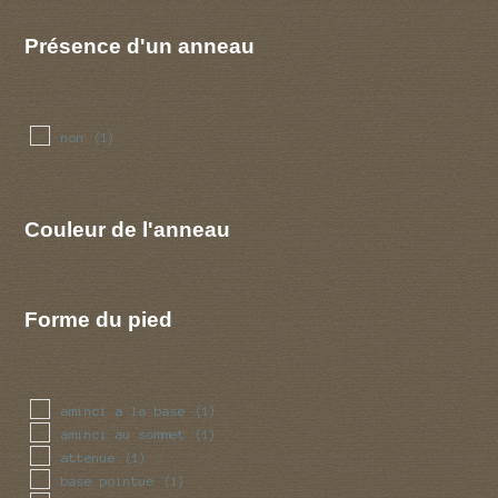
Présence d'un anneau
non
(1)
Couleur de l'anneau
Forme du pied
aminci a la base
(1)
aminci au sommet
(1)
attenue
(1)
base pointue
(1)