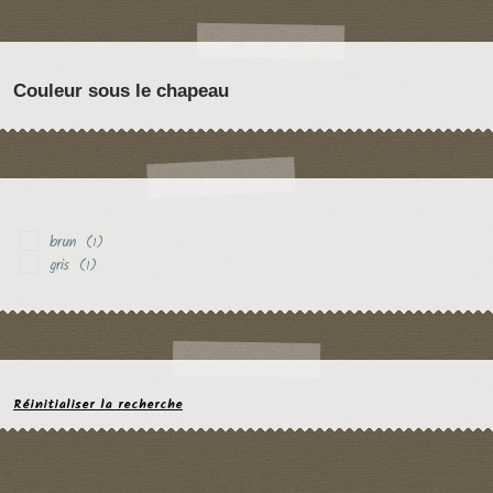
Couleur sous le chapeau
brun
(1)
gris
(1)
Réinitialiser la recherche