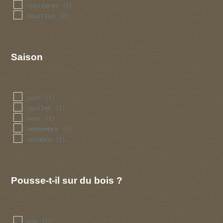
coniferes
(1)
feuillus
(1)
Saison
juin
(1)
juillet
(1)
aout
(1)
septembre
(1)
octobre
(1)
Pousse-t-il sur du bois ?
non
(1)