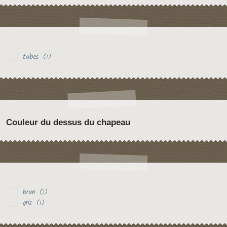
tubes
(1)
Couleur du dessus du chapeau
brun
(1)
gris
(1)