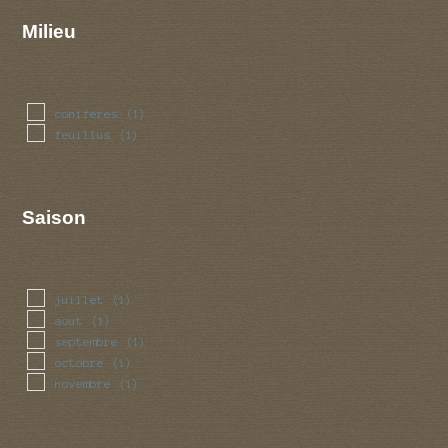
Milieu
coniferes
(1)
feuillus
(1)
Saison
juillet
(1)
aout
(1)
septembre
(1)
octobre
(1)
novembre
(1)