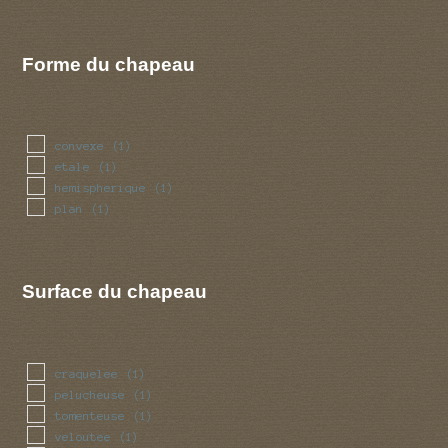
Forme du chapeau
convexe
(1)
etale
(1)
hemispherique
(1)
plan
(1)
Surface du chapeau
craquelee
(1)
pelucheuse
(1)
tomenteuse
(1)
veloutee
(1)