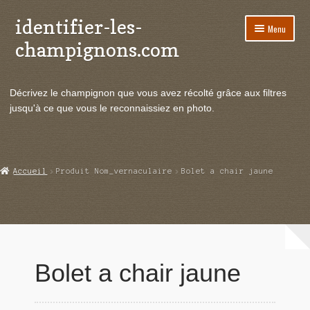
identifier-les-
Aller
Aller
Menu
à
au
champignons.com
la
contenu
navigation
Ouvrir
Espèces de champignons
le
Décrivez le champignon que vous avez récolté grâce aux filtres
menu
Ouvrir
Actualités
jusqu'à ce que vous le reconnaissiez en photo.
enfant
le
menu
Ouvrir
Poussées en temps réel
enfant
le
menu
Ouvrir
Echanges et contacts
Accueil
Produit Nom_vernaculaire
Bolet a chair jaune
enfant
le
menu
Ouvrir
Mycologie
enfant
le
menu
enfant
Bolet a chair jaune