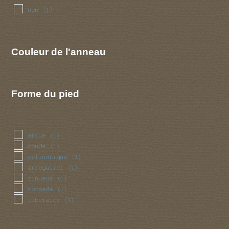
non
(1)
Couleur de l'anneau
Forme du pied
arque
(1)
coude
(1)
cylindrique
(1)
irregulier
(1)
sinueux
(1)
torsade
(1)
tubulaire
(1)