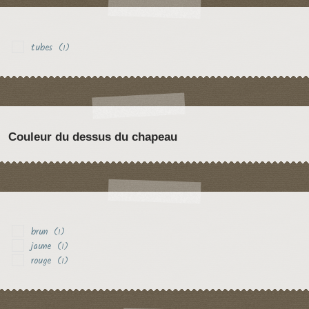
tubes
(1)
Couleur du dessus du chapeau
brun
(1)
jaune
(1)
rouge
(1)