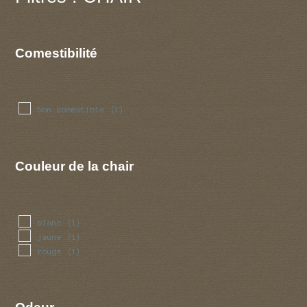
Comestibilité
bon comestible
(1)
Couleur de la chair
blanc
(1)
jaune
(1)
rouge
(1)