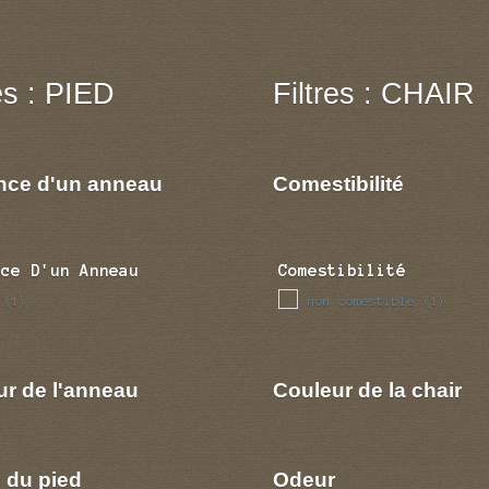
res : PIED
Filtres : CHAIR
nce d'un anneau
Comestibilité
nce D'un Anneau
Comestibilité
non comestible
(1)
(1)
ur de l'anneau
Couleur de la chair
 du pied
Odeur