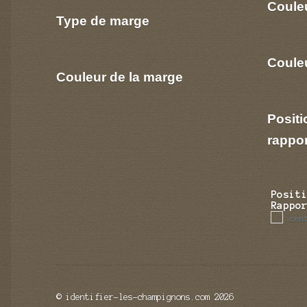
Coule
Type de marge
Couleu
Couleur de la marge
Positi
rappo
Posit
Rappo
cen
© identifier-les-champignons.com 2026