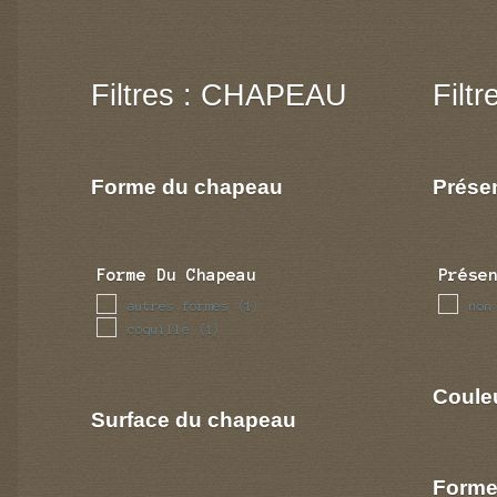
Filtres : CHAPEAU
Filt
Forme du chapeau
Prése
Forme Du Chapeau
Prése
autres formes
non
(1)
coquille
(1)
Coule
Surface du chapeau
Forme