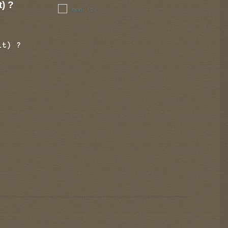
t) ?
non
(1)
it) ?