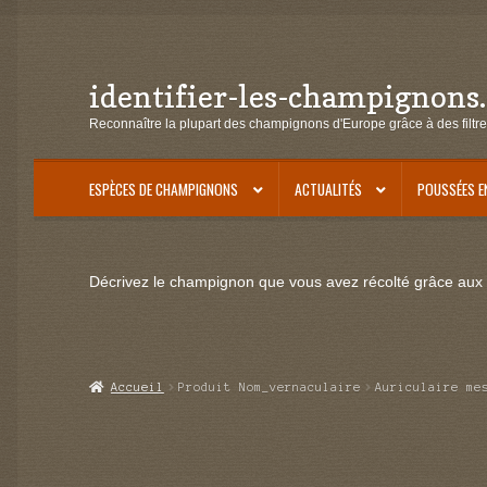
identifier-les-champignons
Aller
Aller
à
au
Reconnaître la plupart des champignons d'Europe grâce à des filtre
la
contenu
navigation
ESPÈCES DE CHAMPIGNONS
ACTUALITÉS
POUSSÉES E
Décrivez le champignon que vous avez récolté grâce aux f
Accueil
Produit Nom_vernaculaire
Auriculaire me