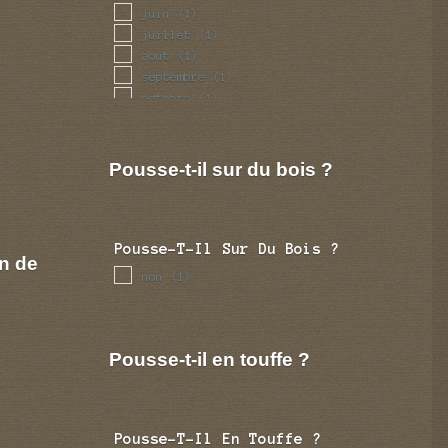
juin
(1)
juillet
(1)
aout
(1)
septembre
(1)
octobre
(1)
novembre
(1)
decembre
(1)
Pousse-t-il sur du bois ?
Pousse-T-Il Sur Du Bois ?
n de
non
(1)
Pousse-t-il en touffe ?
Pousse-T-Il En Touffe ?