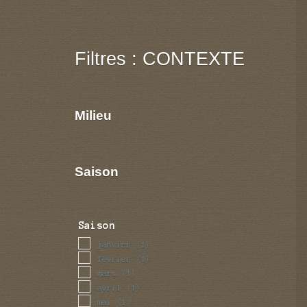
Filtres : CONTEXTE
Milieu
Saison
Saison
janvier
(1)
fevrier
(1)
mars
(1)
avril
(1)
mai
(1)