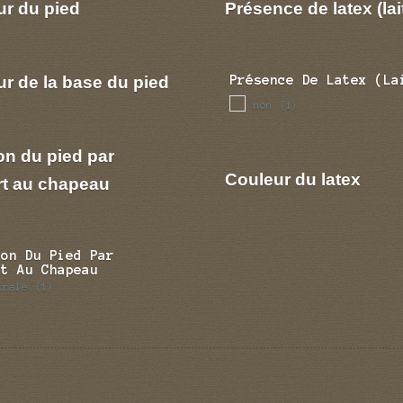
ur du pied
Présence de latex (lai
r de la base du pied
Présence De Latex (la
non
(1)
on du pied par
Couleur du latex
rt au chapeau
ion Du Pied Par
rt Au Chapeau
trale
(1)