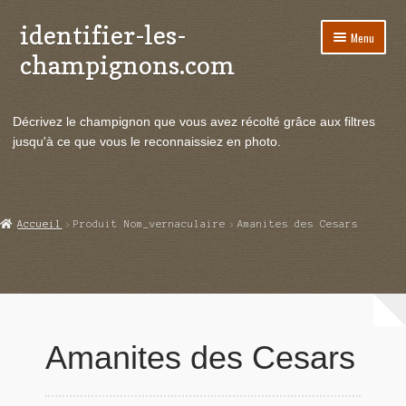
identifier-les-
Aller
Aller
Menu
à
au
champignons.com
la
contenu
navigation
Ouvrir
Espèces de champignons
le
Décrivez le champignon que vous avez récolté grâce aux filtres
menu
Ouvrir
Actualités
jusqu'à ce que vous le reconnaissiez en photo.
enfant
le
menu
Ouvrir
Poussées en temps réel
enfant
le
menu
Ouvrir
Echanges et contacts
Accueil
Produit Nom_vernaculaire
Amanites des Cesars
enfant
le
menu
Ouvrir
Mycologie
enfant
le
menu
enfant
Amanites des Cesars