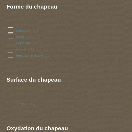
Forme du chapeau
convexe
(1)
coquille
(1)
deprime
(1)
etale
(1)
hemispherique
(1)
Surface du chapeau
lisse
(1)
Oxydation du chapeau