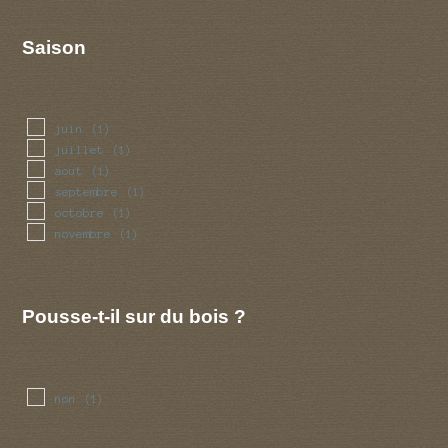
Saison
juin
(1)
juillet
(1)
aout
(1)
septembre
(1)
octobre
(1)
novembre
(1)
Pousse-t-il sur du bois ?
non
(1)