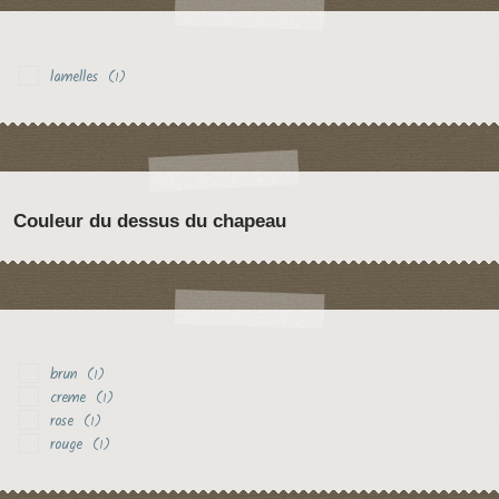
lamelles
(1)
Couleur du dessus du chapeau
brun
(1)
creme
(1)
rose
(1)
rouge
(1)