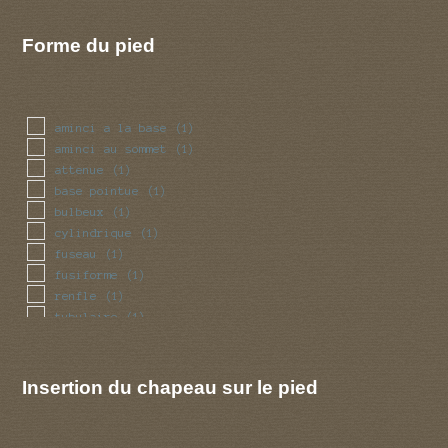
Forme du pied
aminci a la base
(1)
aminci au sommet
(1)
attenue
(1)
base pointue
(1)
bulbeux
(1)
cylindrique
(1)
fuseau
(1)
fusiforme
(1)
renfle
(1)
tubulaire
(1)
volve
(1)
Insertion du chapeau sur le pied