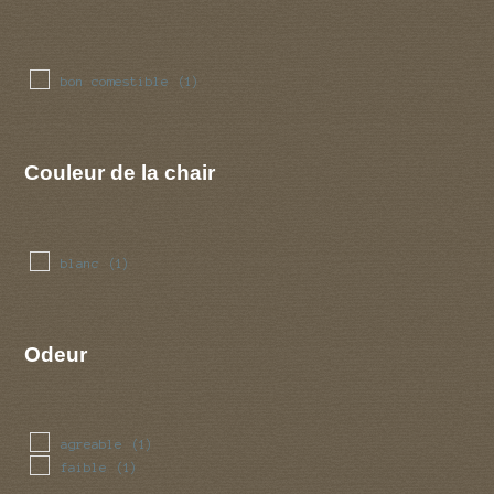
bon comestible
(1)
Couleur de la chair
blanc
(1)
Odeur
agreable
(1)
faible
(1)