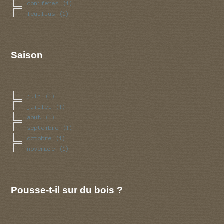
coniferes
(1)
feuillus
(1)
Saison
juin
(1)
juillet
(1)
aout
(1)
septembre
(1)
octobre
(1)
novembre
(1)
Pousse-t-il sur du bois ?