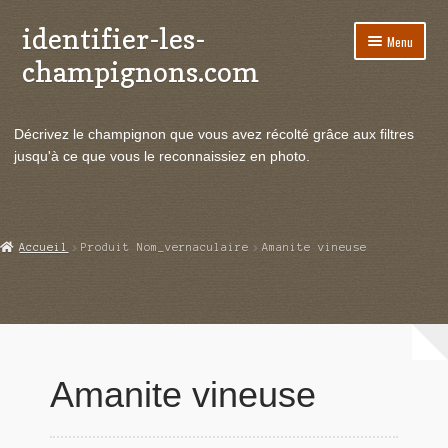
identifier-les-
Aller
Aller
Menu
à
au
champignons.com
la
contenu
navigation
Ouvrir
Espèces de champignons
le
Décrivez le champignon que vous avez récolté grâce aux filtres
menu
Ouvrir
Actualités
jusqu'à ce que vous le reconnaissiez en photo.
enfant
le
menu
Ouvrir
Poussées en temps réel
enfant
le
menu
Ouvrir
Echanges et contacts
Accueil
Produit Nom_vernaculaire
Amanite vineuse
enfant
le
menu
Ouvrir
Mycologie
enfant
le
menu
enfant
Amanite vineuse