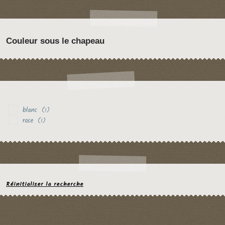
Couleur sous le chapeau
blanc
(1)
rose
(1)
Réinitialiser la recherche