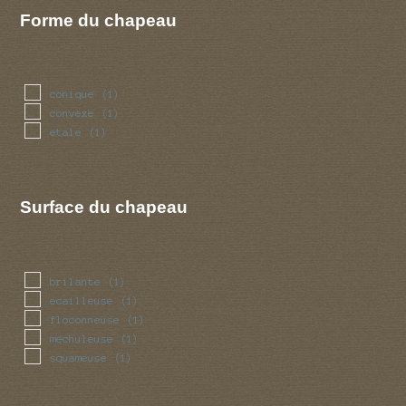
Forme du chapeau
conique
(1)
convexe
(1)
etale
(1)
Surface du chapeau
brilante
(1)
ecailleuse
(1)
floconneuse
(1)
mechuleuse
(1)
squameuse
(1)