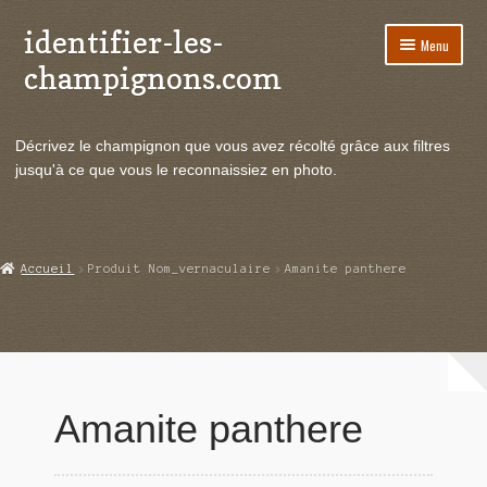
identifier-les-
Aller
Aller
Menu
à
au
champignons.com
la
contenu
navigation
Ouvrir
Espèces de champignons
le
Décrivez le champignon que vous avez récolté grâce aux filtres
menu
Ouvrir
Actualités
jusqu'à ce que vous le reconnaissiez en photo.
enfant
le
menu
Ouvrir
Poussées en temps réel
enfant
le
menu
Ouvrir
Echanges et contacts
Accueil
Produit Nom_vernaculaire
Amanite panthere
enfant
le
menu
Ouvrir
Mycologie
enfant
le
menu
enfant
Amanite panthere