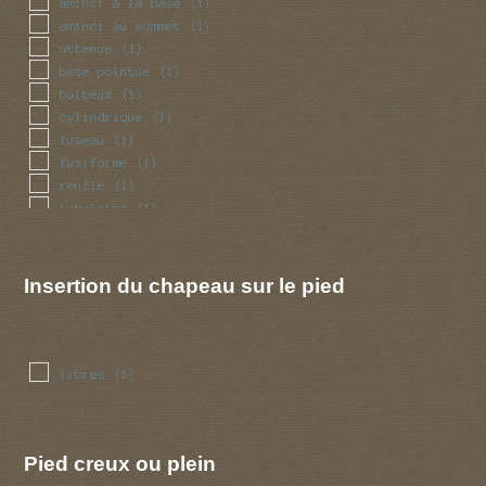
aminci a la base
(1)
aminci au sommet
(1)
attenue
(1)
base pointue
(1)
bulbeux
(1)
cylindrique
(1)
fuseau
(1)
fusiforme
(1)
renfle
(1)
tubulaire
(1)
volve
(1)
Insertion du chapeau sur le pied
libres
(1)
Pied creux ou plein