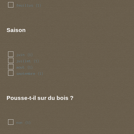
feuillus
(1)
Saison
juin
(1)
juillet
(1)
aout
(1)
septembre
(1)
Pousse-t-il sur du bois ?
non
(1)