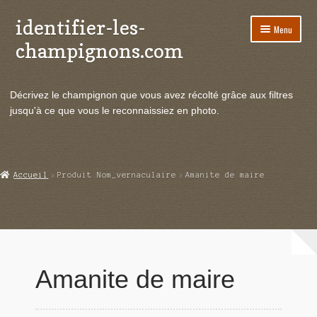
identifier-les-
Aller
Aller
Menu
à
au
champignons.com
la
contenu
navigation
Ouvrir
Espèces de champignons
le
Décrivez le champignon que vous avez récolté grâce aux filtres
menu
Ouvrir
Actualités
jusqu'à ce que vous le reconnaissiez en photo.
enfant
le
menu
Ouvrir
Poussées en temps réel
enfant
le
menu
Ouvrir
Echanges et contacts
Accueil
Produit Nom_vernaculaire
Amanite de maire
enfant
le
menu
Ouvrir
Mycologie
enfant
le
menu
enfant
Amanite de maire