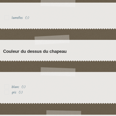
lamelles
(1)
Couleur du dessus du chapeau
blanc
(1)
gris
(1)