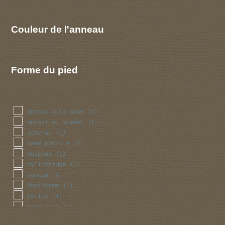
Couleur de l'anneau
Forme du pied
aminci a la base
(1)
aminci au sommet
(1)
attenue
(1)
base pointue
(1)
bulbeux
(1)
cylindrique
(1)
fuseau
(1)
fusiforme
(1)
renfle
(1)
tubulaire
(1)
volve
(1)