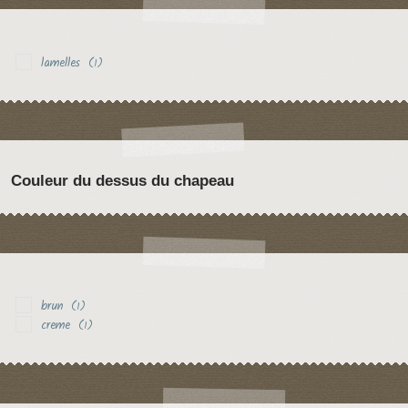
lamelles
(1)
Couleur du dessus du chapeau
brun
(1)
creme
(1)