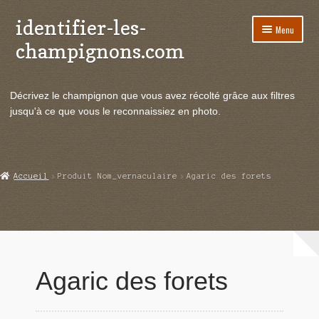
identifier-les-
Aller
Aller
Menu
à
au
champignons.com
la
contenu
navigation
Ouvrir
Espèces de champignons
le
Décrivez le champignon que vous avez récolté grâce aux filtres
menu
Ouvrir
Actualités
jusqu'à ce que vous le reconnaissiez en photo.
enfant
le
menu
Ouvrir
Poussées en temps réel
enfant
le
menu
Ouvrir
Echanges et contacts
Accueil
Produit Nom_vernaculaire
Agaric des forets
enfant
le
menu
Ouvrir
Mycologie
enfant
le
menu
enfant
Agaric des forets