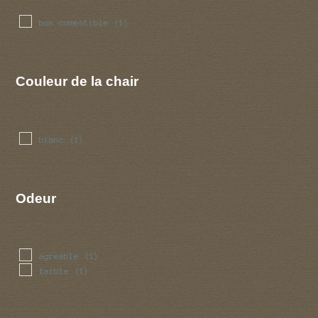
bon comestible
(1)
Couleur de la chair
blanc
(1)
Odeur
agreable
(1)
faible
(1)