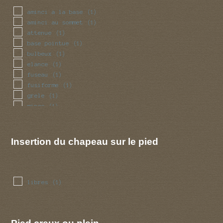
aminci a la base
(1)
aminci au sommet
(1)
attenue
(1)
base pointue
(1)
bulbeux
(1)
elance
(1)
fuseau
(1)
fusiforme
(1)
grele
(1)
mince
(1)
renfle
(1)
volve
(1)
Insertion du chapeau sur le pied
libres
(1)