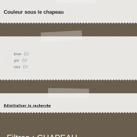
Couleur sous le chapeau
brun
(1)
gris
(1)
rose
(1)
Réinitialiser la recherche