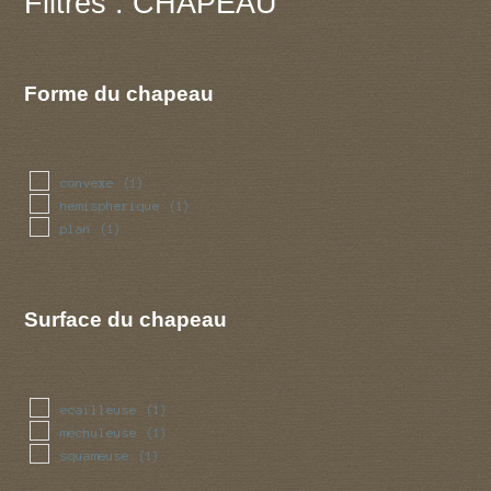
Filtres : CHAPEAU
Forme du chapeau
convexe
(1)
hemispherique
(1)
plan
(1)
Surface du chapeau
ecailleuse
(1)
mechuleuse
(1)
squameuse
(1)