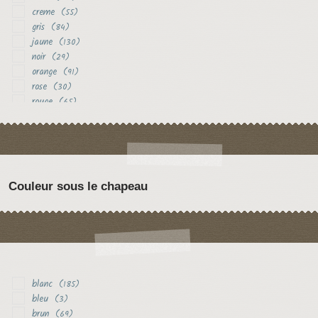
creme
(55)
gris
(84)
jaune
(130)
noir
(29)
orange
(91)
rose
(30)
rouge
(65)
vert
(16)
violet
(30)
Couleur sous le chapeau
blanc
(185)
bleu
(3)
brun
(69)