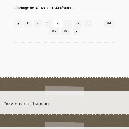
Affichage de 37–48 sur 1144 résultats
1
2
3
4
5
6
7
…
94
95
96
Dessous du chapeau