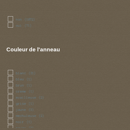
non
(1072)
oui
(71)
Couleur de l'anneau
blanc
(31)
bleu
(1)
brun
(1)
creme
(1)
ecailleuse
(2)
grise
(1)
jaune
(3)
mechuleuse
(2)
noir
(1)
rouge
(2)