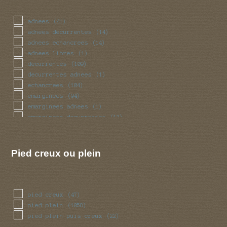
massue
(37)
mince
(77)
adnees
(41)
obese
(27)
adnees decurrentes
(14)
pedicelle
(4)
adnees echancrees
(14)
radicant
(4)
adnees libres
(1)
renfle
(101)
decurrentes
(109)
sinueux
(39)
decurrentes adnees
(1)
torsade
(39)
echancrees
(104)
trapu
(27)
emarginees
(94)
tubulaire
(348)
emarginees adnees
(1)
tubulaire bulbeux
(2)
emarginees decurrentes
(13)
ventru
(27)
emarginees libres
(7)
volve
(50)
libres
(57)
Pied creux ou plein
pied creux
(47)
pied plein
(1058)
pied plein puis creux
(22)