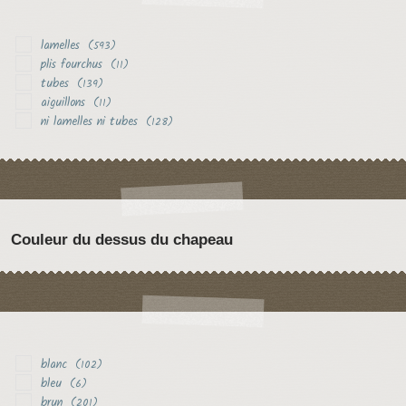
lamelles
(593)
plis fourchus
(11)
tubes
(139)
aiguillons
(11)
ni lamelles ni tubes
(128)
Couleur du dessus du chapeau
blanc
(102)
bleu
(6)
brun
(201)