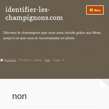
identifier-les-
Aller
Aller
Menu
à
au
champignons.com
la
contenu
navigation
Ouvrir
Espèces de champignons
le
Décrivez le champignon que vous avez récolté grâce aux filtres
menu
Ouvrir
Actualités
jusqu'à ce que vous le reconnaissiez en photo.
enfant
le
menu
Ouvrir
Poussées en temps réel
enfant
le
menu
Ouvrir
Echanges et contacts
Accueil
Produit Latex
non
Page 4
enfant
le
menu
Ouvrir
Mycologie
enfant
le
menu
enfant
non