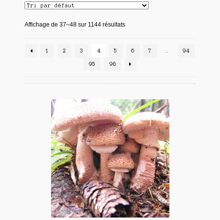
Affichage de 37–48 sur 1144 résultats
1
2
3
4
5
6
7
…
94
95
96