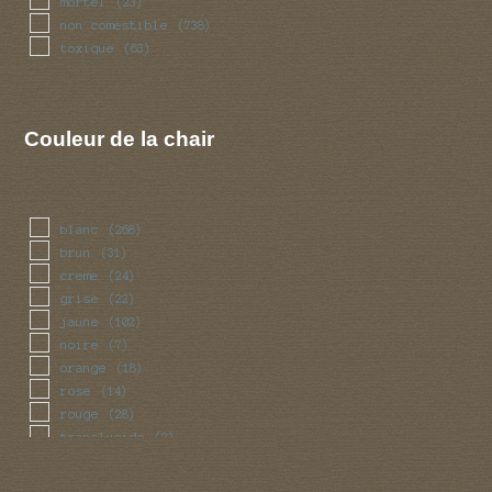
mortel
(23)
non comestible
(738)
toxique
(63)
Couleur de la chair
blanc
(268)
brun
(31)
creme
(24)
grise
(22)
jaune
(102)
noire
(7)
orange
(18)
rose
(14)
rouge
(28)
translucide
(2)
vert
(6)
violet
(6)