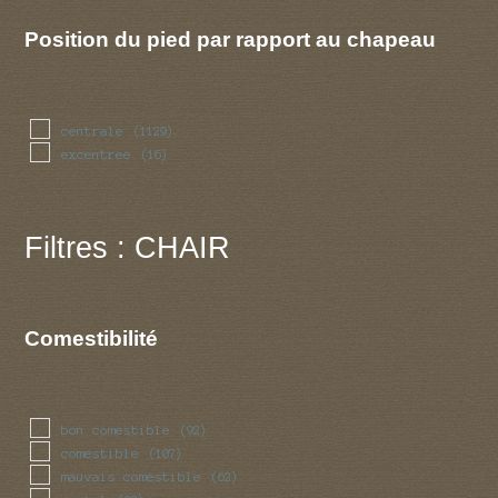
Position du pied par rapport au chapeau
centrale
(1129)
excentree
(16)
Filtres : CHAIR
Comestibilité
bon comestible
(92)
comestible
(107)
mauvais comestible
(62)