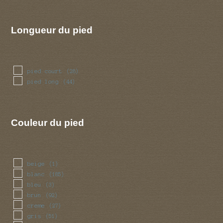
Longueur du pied
pied court
(28)
pied long
(44)
Couleur du pied
beige
(1)
blanc
(185)
bleu
(3)
brun
(92)
creme
(27)
gris
(51)