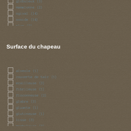
globuleux
(3)
mamelonne
(2)
ogival
(14)
ovoide
(14)
plan
(2)
Surface du chapeau
alveole
(1)
couverte de talc
(1)
ecailleuse
(3)
fibrileuse
(1)
floconneuse
(2)
glabre
(3)
gluante
(1)
glutineuse
(1)
lisse
(3)
mechuleuse
(3)