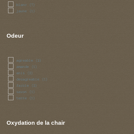
blanc
(7)
jaune
(1)
Odeur
agreable
(2)
amande
(1)
anis
(2)
desagreable
(1)
faible
(2)
savon
(1)
terre
(1)
Oxydation de la chair