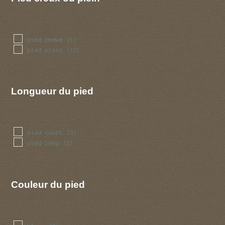
pied creux
(1)
pied plein
(12)
Longueur du pied
pied court
(2)
pied long
(2)
Couleur du pied