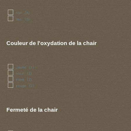
non
(8)
oui
(6)
Couleur de l'oxydation de la chair
jaune
(1)
noir
(2)
rose
(2)
rouge
(2)
Fermeté de la chair