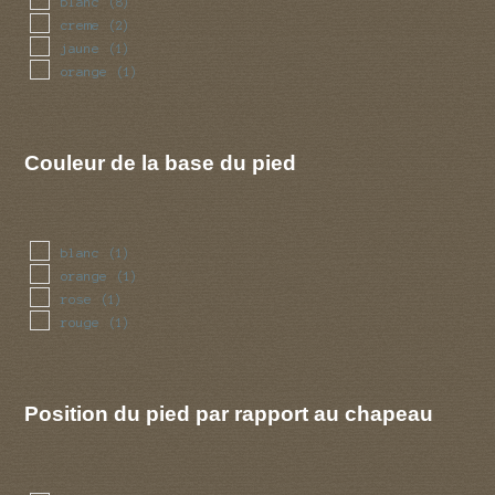
blanc
(8)
creme
(2)
jaune
(1)
orange
(1)
Couleur de la base du pied
blanc
(1)
orange
(1)
rose
(1)
rouge
(1)
Position du pied par rapport au chapeau