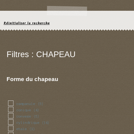
Réinitialiser la recherche
Filtres : CHAPEAU
Forme du chapeau
campanule
(5)
conique
(4)
convexe
(5)
cylindrique
(14)
etale
(2)