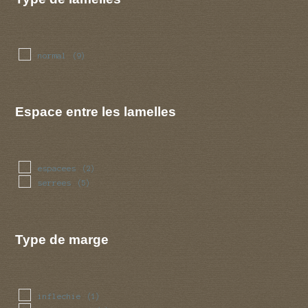
normal
(9)
Espace entre les lamelles
espacees
(2)
serrees
(5)
Type de marge
inflechie
(1)