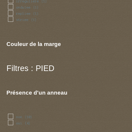
irreguliere
(1)
ondulee
(1)
repliee
(1)
striee
(1)
Couleur de la marge
Filtres : PIED
Présence d'un anneau
non
(10)
oui
(4)