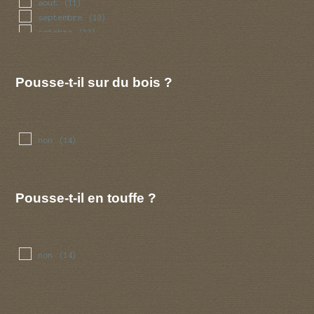
aout
(11)
septembre
(13)
octobre
(13)
novembre
(9)
decembre
(6)
Pousse-t-il sur du bois ?
non
(14)
Pousse-t-il en touffe ?
non
(14)