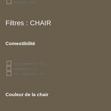
centrale
(14)
Filtres : CHAIR
Comestibilité
bon comestible
(5)
comestible
(1)
non comestible
(7)
Couleur de la chair