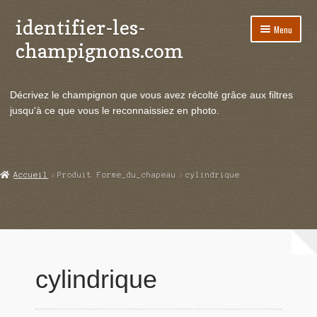
identifier-les-
Aller
Aller
Menu
à
au
champignons.com
la
contenu
navigation
Ouvrir
Espèces de champignons
le
Décrivez le champignon que vous avez récolté grâce aux filtres
menu
Ouvrir
Actualités
jusqu'à ce que vous le reconnaissiez en photo.
enfant
le
menu
Ouvrir
Poussées en temps réel
enfant
le
menu
Ouvrir
Echanges et contacts
Accueil
Produit Forme_du_chapeau
cylindrique
enfant
le
menu
Ouvrir
Mycologie
enfant
le
menu
enfant
cylindrique