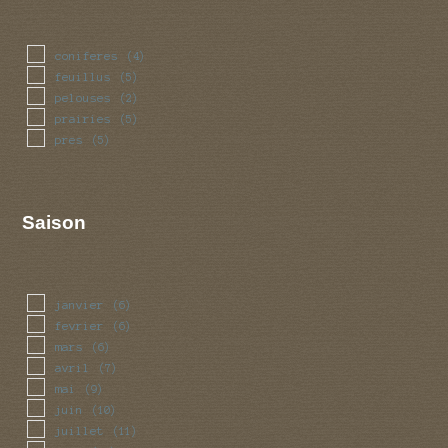
coniferes
(4)
feuillus
(5)
pelouses
(2)
prairies
(5)
pres
(5)
Saison
janvier
(6)
fevrier
(6)
mars
(6)
avril
(7)
mai
(9)
juin
(10)
juillet
(11)