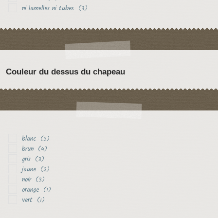
ni lamelles ni tubes
(3)
Couleur du dessus du chapeau
blanc
(3)
brun
(4)
gris
(3)
jaune
(2)
noir
(3)
orange
(1)
vert
(1)