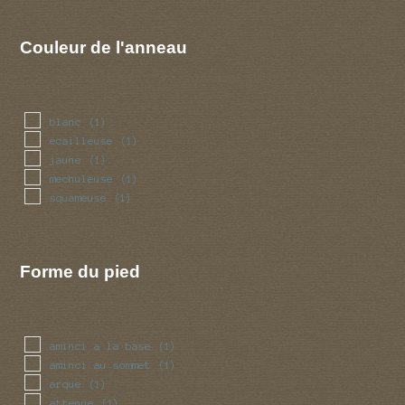
Couleur de l'anneau
blanc
(1)
ecailleuse
(1)
jaune
(1)
mechuleuse
(1)
squameuse
(1)
Forme du pied
aminci a la base
(1)
aminci au sommet
(1)
arque
(1)
attenue
(1)