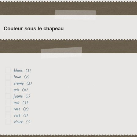
Couleur sous le chapeau
blanc
(3)
brun
(2)
creme
(2)
gris
(4)
jaune
(1)
noir
(3)
rose
(2)
vert
(1)
violet
(1)