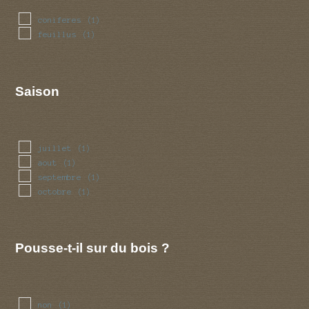
coniferes
(1)
feuillus
(1)
Saison
juillet
(1)
aout
(1)
septembre
(1)
octobre
(1)
Pousse-t-il sur du bois ?
non
(1)