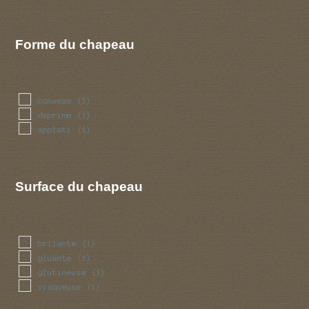
Forme du chapeau
convexe
(1)
deprime
(1)
applati
(1)
Surface du chapeau
brilante
(1)
gluante
(1)
glutineuse
(1)
visqueuse
(1)