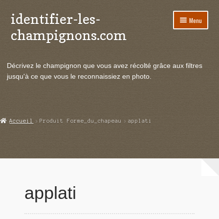
identifier-les-
Aller
Aller
Menu
à
au
champignons.com
la
contenu
navigation
Ouvrir
Espèces de champignons
le
Décrivez le champignon que vous avez récolté grâce aux filtres
menu
Ouvrir
Actualités
jusqu'à ce que vous le reconnaissiez en photo.
enfant
le
menu
Ouvrir
Poussées en temps réel
enfant
le
menu
Ouvrir
Echanges et contacts
Accueil
Produit Forme_du_chapeau
applati
enfant
le
menu
Ouvrir
Mycologie
enfant
le
menu
enfant
applati