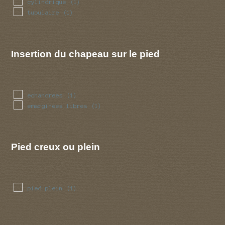
cylindrique
(1)
tubulaire
(1)
Insertion du chapeau sur le pied
echancrees
(1)
emarginees libres
(1)
Pied creux ou plein
pied plein
(1)