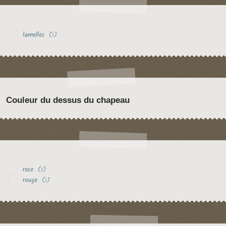
lamelles
(1)
Couleur du dessus du chapeau
rose
(1)
rouge
(1)