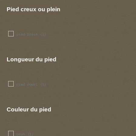
Pied creux ou plein
pied plein
(2)
Longueur du pied
pied court
(1)
Couleur du pied
brun
(1)