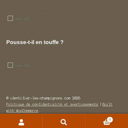
non
(2)
Pousse-t-il en touffe ?
non
(2)
© identifier-les-champignons.com 2026
Politique de confidentialité et avertissements
Built
with WooCommerce
.
0
Recherche
Recherche