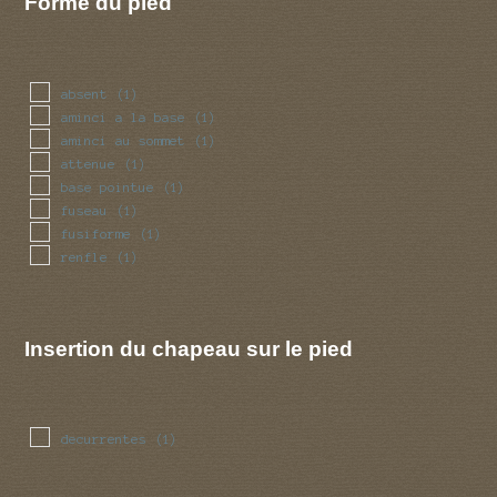
Forme du pied
absent
(1)
aminci a la base
(1)
aminci au sommet
(1)
attenue
(1)
base pointue
(1)
fuseau
(1)
fusiforme
(1)
renfle
(1)
Insertion du chapeau sur le pied
decurrentes
(1)