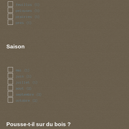
feuillus
(1)
pelouses
(1)
prairies
(1)
pres
(1)
Saison
mai
(1)
juin
(1)
juillet
(1)
aout
(2)
septembre
(2)
octobre
(2)
Pousse-t-il sur du bois ?