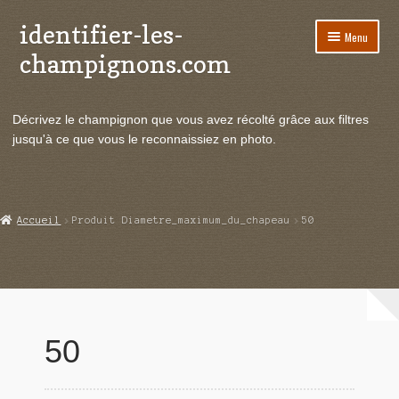
identifier-les-
Aller
Aller
Menu
à
au
champignons.com
la
contenu
navigation
Ouvrir
Espèces de champignons
le
Décrivez le champignon que vous avez récolté grâce aux filtres
menu
Ouvrir
Actualités
jusqu'à ce que vous le reconnaissiez en photo.
enfant
le
menu
Ouvrir
Poussées en temps réel
enfant
le
menu
Ouvrir
Echanges et contacts
Accueil
Produit Diametre_maximum_du_chapeau
50
enfant
le
menu
Ouvrir
Mycologie
enfant
le
menu
enfant
50