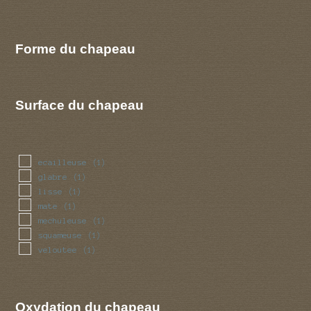
Forme du chapeau
Surface du chapeau
ecailleuse
(1)
glabre
(1)
lisse
(1)
mate
(1)
mechuleuse
(1)
squameuse
(1)
veloutee
(1)
Oxydation du chapeau