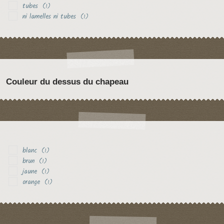
tubes
(1)
ni lamelles ni tubes
(1)
Couleur du dessus du chapeau
blanc
(1)
brun
(1)
jaune
(1)
orange
(1)