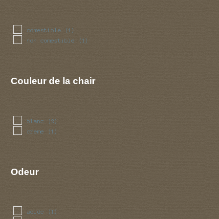
comestible
(1)
non comestible
(1)
Couleur de la chair
blanc
(2)
creme
(1)
Odeur
acide
(1)