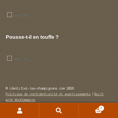
non
(1)
Pousse-t-il en touffe ?
non
(1)
© identifier-les-champignons.com 2026
Politique de confidentialité et avertissements
Built
with WooCommerce
.
0
Recherche
Recherche