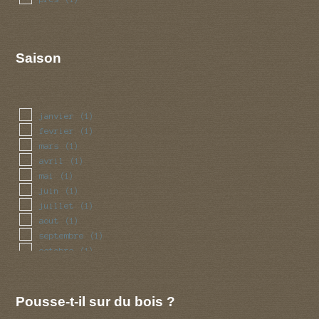
Saison
janvier
(1)
fevrier
(1)
mars
(1)
avril
(1)
mai
(1)
juin
(1)
juillet
(1)
aout
(1)
septembre
(1)
octobre
(1)
novembre
(1)
decembre
(1)
Pousse-t-il sur du bois ?