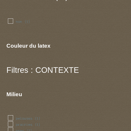
non
(1)
Couleur du latex
Filtres : CONTEXTE
Milieu
pelouses
(1)
prairies
(1)
pres
(1)