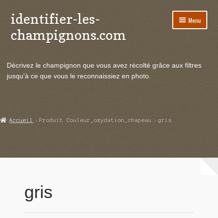
identifier-les-
Aller
Aller
Menu
à
au
champignons.com
la
contenu
navigation
Ouvrir
Espèces de champignons
le
Décrivez le champignon que vous avez récolté grâce aux filtres
menu
Ouvrir
Actualités
jusqu'à ce que vous le reconnaissiez en photo.
enfant
le
menu
Ouvrir
Poussées en temps réel
enfant
le
menu
Ouvrir
Echanges et contacts
Accueil
Produit Couleur_oxydation_chapeau
gris
enfant
le
menu
Ouvrir
Mycologie
enfant
le
menu
enfant
gris