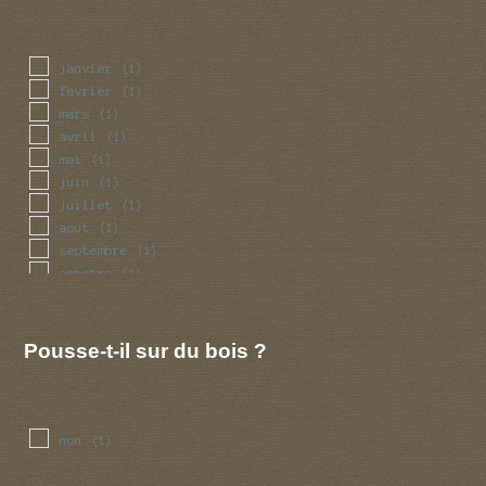
janvier
(1)
fevrier
(1)
mars
(1)
avril
(1)
mai
(1)
juin
(1)
juillet
(1)
aout
(1)
septembre
(1)
octobre
(1)
novembre
(1)
decembre
(1)
Pousse-t-il sur du bois ?
non
(1)