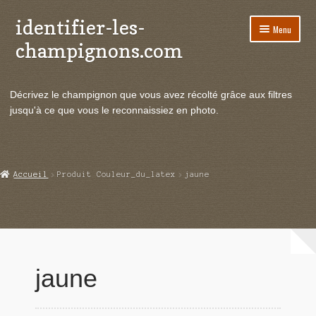
identifier-les-
Aller
Aller
Menu
à
au
champignons.com
la
contenu
navigation
Ouvrir
Espèces de champignons
le
Décrivez le champignon que vous avez récolté grâce aux filtres
menu
Ouvrir
Actualités
jusqu'à ce que vous le reconnaissiez en photo.
enfant
le
menu
Ouvrir
Poussées en temps réel
enfant
le
menu
Ouvrir
Echanges et contacts
Accueil
Produit Couleur_du_latex
jaune
enfant
le
menu
Ouvrir
Mycologie
enfant
le
menu
enfant
jaune