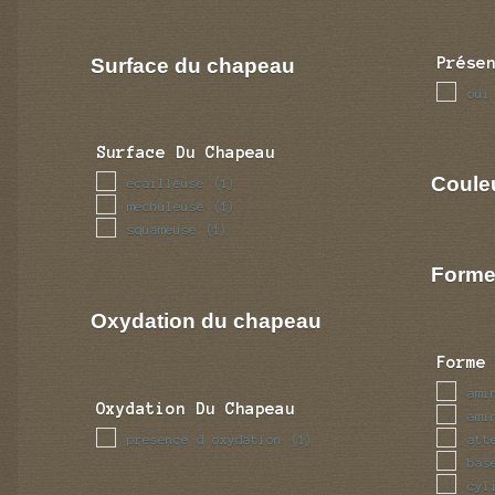
Surface du chapeau
Prése
oui
Surface Du Chapeau
Coule
ecailleuse
(1)
mechuleuse
(1)
squameuse
(1)
Forme
Oxydation du chapeau
Forme
ami
Oxydation Du Chapeau
ami
presence d oxydation
att
(1)
bas
cyl