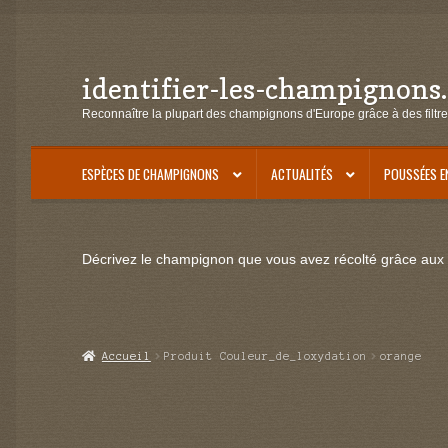
identifier-les-champignons
Aller
Aller
à
au
Reconnaître la plupart des champignons d'Europe grâce à des filtre
la
contenu
navigation
ESPÈCES DE CHAMPIGNONS
ACTUALITÉS
POUSSÉES E
Décrivez le champignon que vous avez récolté grâce aux f
Accueil
Produit Couleur_de_loxydation
orange