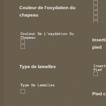
ela
Couleur de l'oxydation du
fus
fus
chapeau
gre
min
ren
tub
Couleur De L'oxydation Du
Chapeau
Insert
brun
(1)
pied
rouge
(1)
Type de lamelles
Inser
Pied
lib
Type De Lamelles
normal
(1)
Pied c