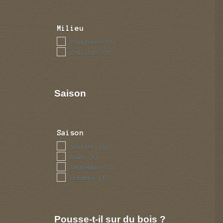
Milieu
coniferes
(1)
feuillus
(1)
Saison
Saison
juillet
(1)
aout
(1)
septembre
(1)
octobre
(1)
Pousse-t-il sur du bois ?