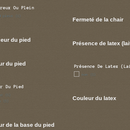
Creux Ou Plein
d plein
(1)
Fermeté de la chair
eur du pied
Présence de latex (lai
ur du pied
Présence De Latex (la
non
(1)
ur Du Pied
nc
(1)
Couleur du latex
n
(1)
r de la base du pied