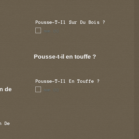
Pousse-T-Il Sur Du Bois ?
non
(1)
Pousse-t-il en touffe ?
Pousse-T-Il En Touffe ?
n de
non
(1)
n De