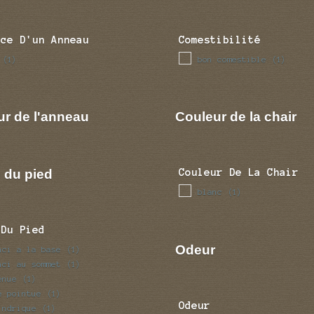
nce D'un Anneau
Comestibilité
bon comestible
(1)
(1)
ur de l'anneau
Couleur de la chair
 du pied
Couleur De La Chair
blanc
(1)
 Du Pied
Odeur
nci a la base
(1)
nci au sommet
(1)
enue
(1)
e pointue
(1)
Odeur
indrique
(1)