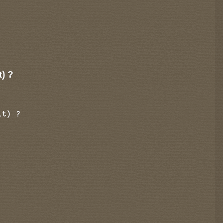
t) ?
it) ?