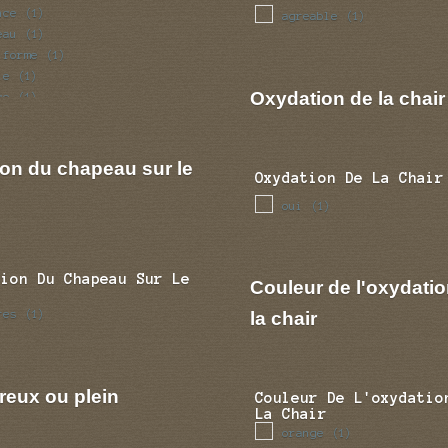
nce
(1)
agreable
(1)
eau
(1)
iforme
(1)
le
(1)
Oxydation de la chair
ce
(1)
fle
(1)
ulaire
(1)
ion du chapeau sur le
Oxydation De La Chair
oui
(1)
tion Du Chapeau Sur Le
Couleur de l'oxydatio
res
la chair
(1)
reux ou plein
Couleur De L'oxydatio
La Chair
orange
(1)