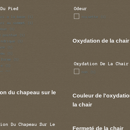
 Du Pied
Odeur
nci a la base
noisette
(1)
(1)
nci au sommet
(1)
enue
(1)
e pointue
(1)
Oxydation de la chair
indrique
(1)
nce
(1)
eau
(1)
iforme
(1)
Oxydation De La Chair
le
(1)
ce
non
(1)
(1)
fle
(1)
ulaire
(1)
ion du chapeau sur le
Couleur de l'oxydatio
la chair
tion Du Chapeau Sur Le
Fermeté de la chair