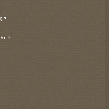
t) ?
it) ?