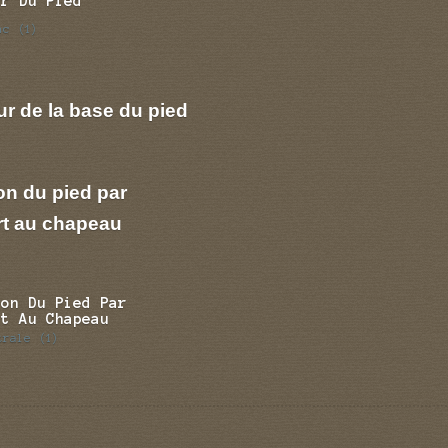
ur Du Pied
nc
(1)
r de la base du pied
on du pied par
rt au chapeau
ion Du Pied Par
rt Au Chapeau
trale
(1)