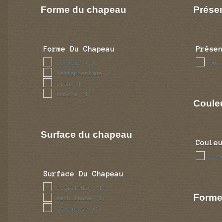
Forme du chapeau
Prése
Forme Du Chapeau
Prése
convexe
oui
(1)
hemispherique
(1)
plan
(1)
umbone
(1)
Coule
Surface du chapeau
Coule
cre
Surface Du Chapeau
ecailleuse
(1)
Forme
mechuleuse
(1)
squameuse
(1)