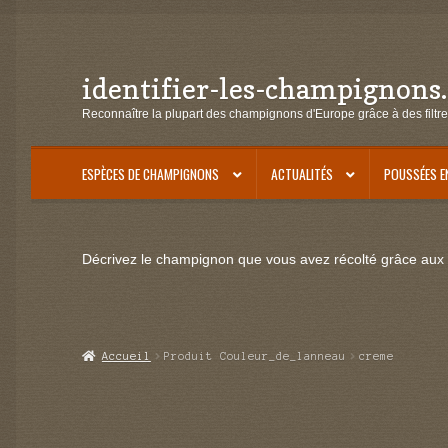
identifier-les-champignons
Aller
Aller
à
au
Reconnaître la plupart des champignons d'Europe grâce à des filtre
la
contenu
navigation
ESPÈCES DE CHAMPIGNONS
ACTUALITÉS
POUSSÉES E
Décrivez le champignon que vous avez récolté grâce aux f
Accueil
Produit Couleur_de_lanneau
creme