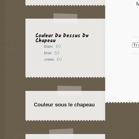
M
Couleur Du Dessus Du
Chapeau
blanc
(1)
brun
(1)
creme
(1)
Couleur sous le chapeau