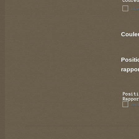
Coule
bla
Couleu
Positi
rappo
Posit
Rappo
cen