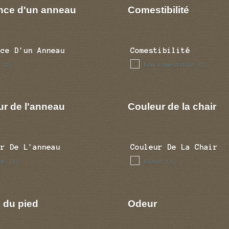
nce d'un anneau
Comestibilité
nce D'un Anneau
Comestibilité
bon comestible
(1)
(1)
ur de l'anneau
Couleur de la chair
ur De L'anneau
Couleur De La Chair
me
blanc
(1)
(1)
 du pied
Odeur