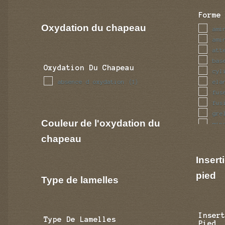
Forme
Oxydation du chapeau
ami
ami
att
bas
Oxydation Du Chapeau
cyl
absence d oxydation
ela
(1)
fus
fus
gre
Couleur de l'oxydation du
min
ren
chapeau
tub
Insert
pied
Type de lamelles
Inser
Type De Lamelles
Pied