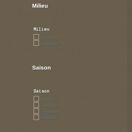
Milieu
Milieu
coniferes
(1)
feuillus
(1)
Saison
Saison
juillet
(1)
aout
(1)
septembre
(1)
octobre
(1)