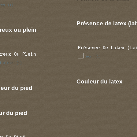
res
(1)
Présence de latex (lai
reux ou plein
Présence De Latex (la
Creux Ou Plein
non
(1)
d plein
(1)
Couleur du latex
eur du pied
ur du pied