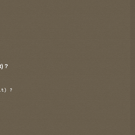
t) ?
it) ?