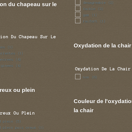
desagreable
ion du chapeau sur le
(2)
faible
(2)
gaz
(1)
raifort
(1)
tion Du Chapeau Sur Le
Oxydation de la chair
ees
(1)
urrentes
(1)
ancrees
(4)
rginees
(4)
Oxydation De La Chair
non
(6)
reux ou plein
Couleur de l'oxydatio
la chair
Creux Ou Plein
d plein
(5)
d plein puis creux
(1)