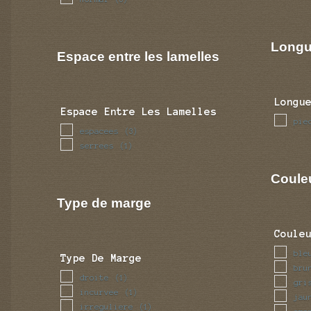
Longu
Espace entre les lamelles
Longu
Espace Entre Les Lamelles
pie
espacees
(3)
serrees
(1)
Coule
Type de marge
Coule
ble
Type De Marge
bru
droite
(1)
gri
incurvee
(1)
jau
irreguliere
(1)