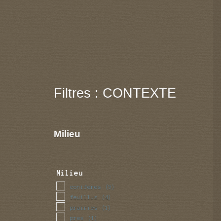
Filtres : CONTEXTE
Milieu
Milieu
coniferes
(5)
feuillus
(4)
prairies
(1)
pres
(1)