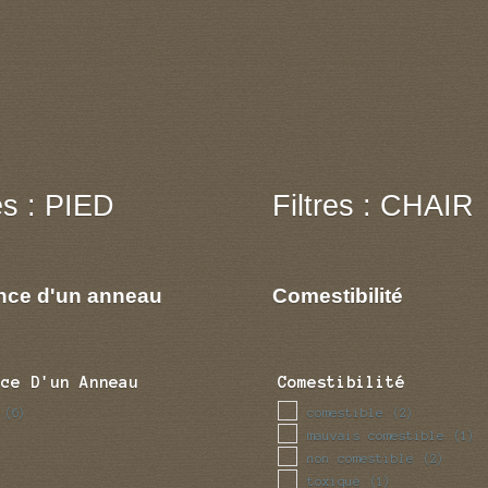
res : PIED
Filtres : CHAIR
nce d'un anneau
Comestibilité
nce D'un Anneau
Comestibilité
comestible
(6)
(2)
mauvais comestible
(1)
non comestible
(2)
toxique
(1)