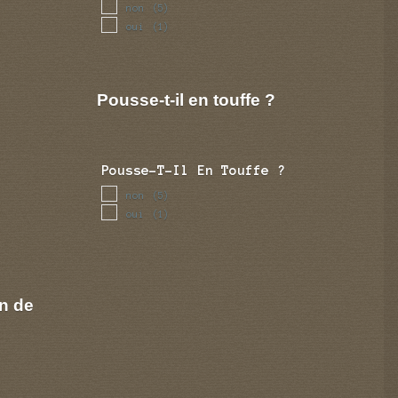
non
(5)
oui
(1)
Pousse-t-il en touffe ?
Pousse-T-Il En Touffe ?
non
(5)
oui
(1)
n de