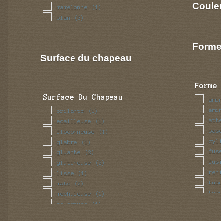
Coule
mamelonne
(1)
plan
(3)
Forme
Surface du chapeau
Forme
Surface Du Chapeau
ami
ami
brilante
(1)
att
ecailleuse
(1)
bas
floconneuse
(1)
cyl
glabre
(1)
fus
gluante
(2)
fus
glutineuse
(2)
ren
lisse
(1)
tub
mate
(2)
tub
mechuleuse
(1)
vol
squameuse
(1)
veloutee
(1)