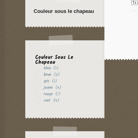
Couleur sous le chapeau
Couleur Sous Le
Chapeau
bleu
(1)
brun
(2)
gris
(1)
jaune
(4)
rouge
(1)
vert
(4)