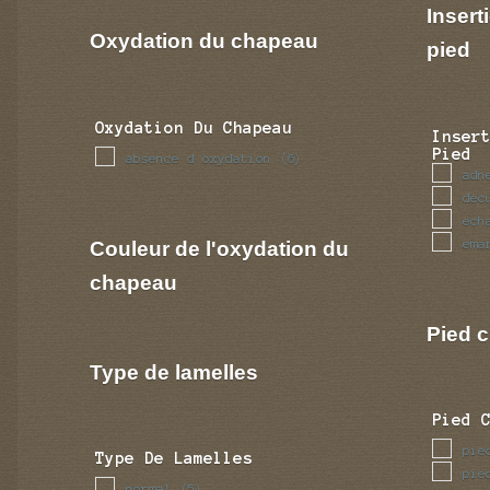
verrues
(1)
Insert
visqueuse
(2)
Oxydation du chapeau
pied
Oxydation Du Chapeau
Inser
Pied
absence d oxydation
(6)
adn
dec
ech
Couleur de l'oxydation du
ema
chapeau
Pied c
Type de lamelles
Pied 
pie
Type De Lamelles
pie
normal
(5)