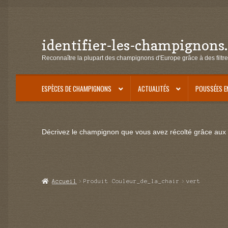
identifier-les-champignons
Aller
Aller
à
au
Reconnaître la plupart des champignons d'Europe grâce à des filtre
la
contenu
navigation
ESPÈCES DE CHAMPIGNONS
ACTUALITÉS
POUSSÉES E
Décrivez le champignon que vous avez récolté grâce aux f
Accueil
Produit Couleur_de_la_chair
vert