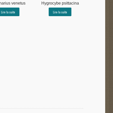
narius venetus
Hygrocybe psittacina
Lire la suite
Lire la suite