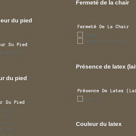
Fermeté de la chair
eur du pied
Fermeté De La Chair
ferme
(2)
molle puis ferme
(1)
eur Du Pied
d court
(1)
Présence de latex (lai
ur du pied
Présence De Latex (la
non
(6)
ur Du Pied
u
(1)
n
(1)
Couleur du latex
s
(1)
ne
(4)