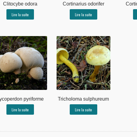
Clitocybe odora
Cortinarius odorifer
Corti
Lire la suite
Lire la suite
ycoperdon pyriforme
Tricholoma sulphureum
Lire la suite
Lire la suite