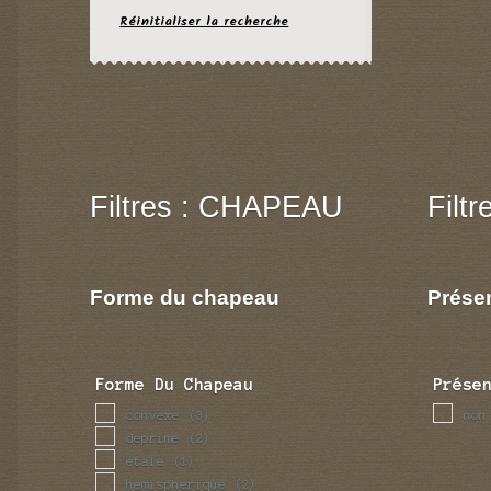
Réinitialiser la recherche
Filtres : CHAPEAU
Filt
Forme du chapeau
Prése
Forme Du Chapeau
Prése
convexe
non
(3)
deprime
(2)
etale
(1)
hemispherique
(2)