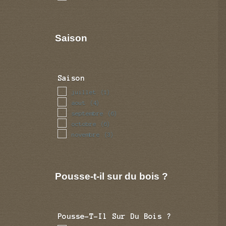
Saison
Saison
juillet
(1)
aout
(4)
septembre
(6)
octobre
(6)
novembre
(3)
Pousse-t-il sur du bois ?
Pousse-T-Il Sur Du Bois ?