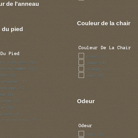
ur de l'anneau
Couleur de la chair
 du pied
Couleur De La Chair
 Du Pied
blanc
(3)
nci a la base
(1)
jaune
(4)
nci au sommet
(1)
orange
(1)
enue
(1)
vert
(6)
e pointue
(1)
indrique
(5)
eau
(1)
Odeur
iforme
(1)
fle
(1)
ulaire
(4)
ulaire bulbeux
(1)
Odeur
ve
(1)
anis
(2)