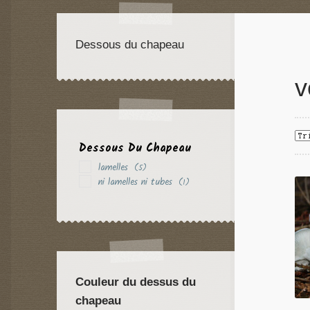
Dessous du chapeau
v
Dessous Du Chapeau
lamelles
(5)
ni lamelles ni tubes
(1)
Couleur du dessus du
chapeau