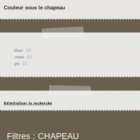
Couleur sous le chapeau
blanc
(1)
creme
(1)
gris
(1)
Réinitialiser la recherche
Filtres : CHAPEAU