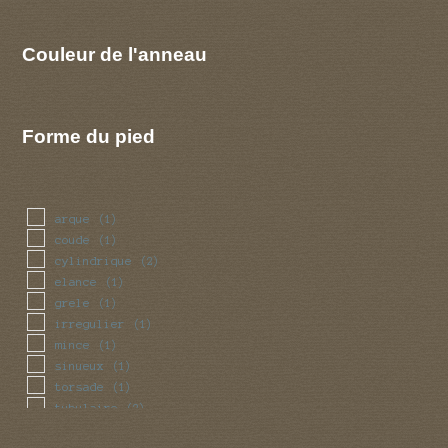
Couleur de l'anneau
Forme du pied
arque
(1)
coude
(1)
cylindrique
(2)
elance
(1)
grele
(1)
irregulier
(1)
mince
(1)
sinueux
(1)
torsade
(1)
tubulaire
(2)