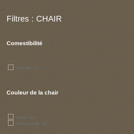
Filtres : CHAIR
Comestibilité
toxique
(1)
Couleur de la chair
blanc
(1)
translucide
(2)