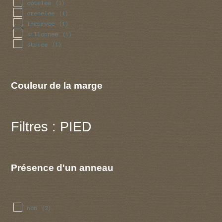
cotelee
(1)
crenelee
(1)
incurvee
(1)
sillonnee
(1)
striee
(1)
Couleur de la marge
Filtres : PIED
Présence d'un anneau
non
(2)