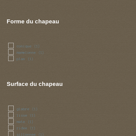
Forme du chapeau
conique
(1)
mamelonne
(1)
plan
(1)
Surface du chapeau
glabre
(1)
lisse
(1)
mate
(1)
ridee
(1)
sillonnee
(1)