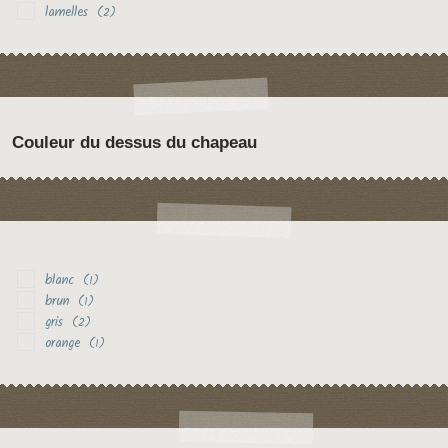
lamelles
(2)
Couleur du dessus du chapeau
blanc
(1)
brun
(1)
gris
(2)
orange
(1)