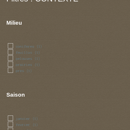
Milieu
coniferes
(1)
feuillus
(1)
pelouses
(1)
prairies
(1)
pres
(1)
Saison
janvier
(1)
fevrier
(1)