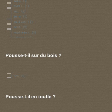
mars
(1)
avril
(1)
mai
(1)
juin
(1)
juillet
(1)
aout
(2)
septembre
(2)
octobre
(2)
novembre
(1)
decembre
(1)
Pousse-t-il sur du bois ?
non
(2)
Pousse-t-il en touffe ?