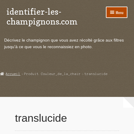
identifier-les-
Aller
Aller
Menu
à
au
champignons.com
la
contenu
navigation
Ouvrir
Espèces de champignons
le
Décrivez le champignon que vous avez récolté grâce aux filtres
menu
Ouvrir
Actualités
jusqu'à ce que vous le reconnaissiez en photo.
enfant
le
menu
Ouvrir
Poussées en temps réel
enfant
le
menu
Ouvrir
Echanges et contacts
Accueil
Produit Couleur_de_la_chair
translucide
enfant
le
menu
Ouvrir
Mycologie
enfant
le
menu
enfant
translucide