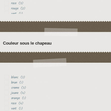
rose
(3)
rouge
(2)
vert
(1)
Couleur sous le chapeau
blanc
(5)
brun
(1)
creme
(3)
jaune
(4)
orange
(1)
rose
(4)
vert
(1)