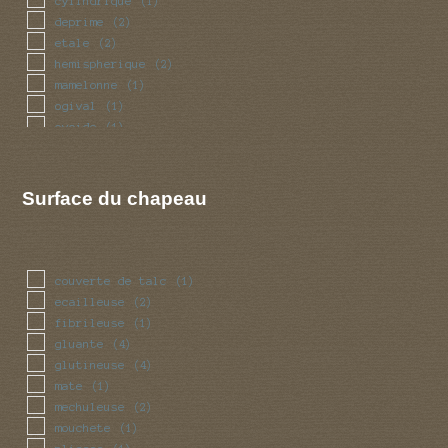
cylindrique
(1)
deprime
(2)
etale
(2)
hemispherique
(2)
mamelonne
(1)
ogival
(1)
ovoide
(1)
plan
(2)
Surface du chapeau
couverte de talc
(1)
ecailleuse
(2)
fibrileuse
(1)
gluante
(4)
glutineuse
(4)
mate
(1)
mechuleuse
(2)
mouchete
(1)