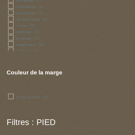
enroulee
(1)
inflechie
(1)
involutee
(1)
irreguliere
(1)
lisse
(2)
ondulee
(1)
pileuse
(1)
reguliere
(2)
repliee
(1)
striee
(1)
toisonnee
(1)
Couleur de la marge
plus claire
(1)
Filtres : PIED