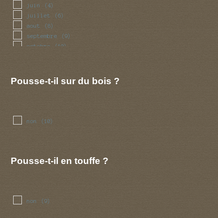
juin
(4)
juillet
(6)
aout
(8)
septembre
(9)
octobre
(10)
novembre
(7)
decembre
(4)
Pousse-t-il sur du bois ?
non
(10)
Pousse-t-il en touffe ?
non
(9)