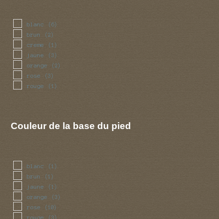
blanc
(6)
brun
(2)
creme
(1)
jaune
(3)
orange
(2)
rose
(3)
rouge
(1)
Couleur de la base du pied
blanc
(1)
brun
(1)
jaune
(1)
orange
(3)
rose
(10)
rouge
(3)