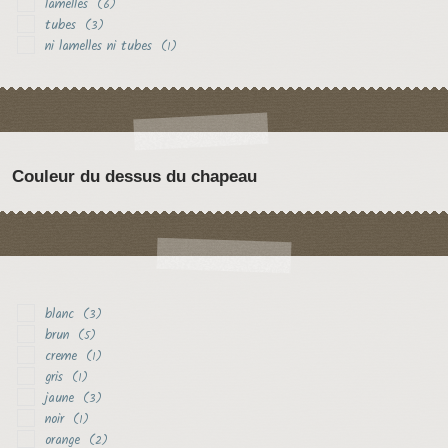
lamelles
(6)
tubes
(3)
ni lamelles ni tubes
(1)
Couleur du dessus du chapeau
blanc
(3)
brun
(5)
creme
(1)
gris
(1)
jaune
(3)
noir
(1)
orange
(2)