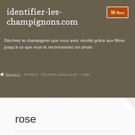
identifier-les-
Aller
Aller
Menu
à
au
champignons.com
la
contenu
navigation
Ouvrir
Espèces de champignons
le
Décrivez le champignon que vous avez récolté grâce aux filtres
menu
Ouvrir
Actualités
jusqu'à ce que vous le reconnaissiez en photo.
enfant
le
menu
Ouvrir
Poussées en temps réel
enfant
le
menu
Ouvrir
Echanges et contacts
Accueil
Produit Couleur_base_pied
rose
enfant
le
menu
Ouvrir
Mycologie
enfant
le
menu
enfant
rose