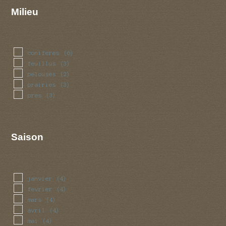
Milieu
coniferes
(6)
feuillus
(3)
pelouses
(2)
prairies
(3)
pres
(3)
Saison
janvier
(4)
fevrier
(4)
mars
(4)
avril
(4)
mai
(4)