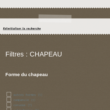
Réinitialiser la recherche
Filtres : CHAPEAU
Forme du chapeau
autres formes
(1)
campanule
(1)
convexe
(7)