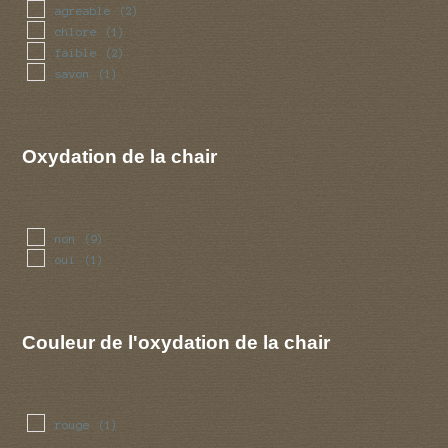
agreable
(2)
chlore
(1)
faible
(2)
savon
(1)
Oxydation de la chair
non
(9)
oui
(1)
Couleur de l'oxydation de la chair
rouge
(1)