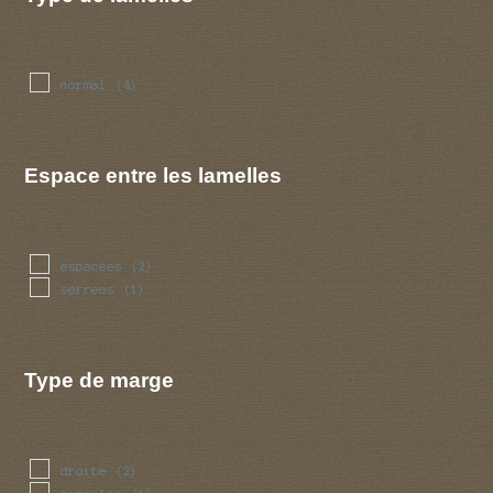
normal
(4)
Espace entre les lamelles
espacees
(2)
serrees
(1)
Type de marge
droite
(2)