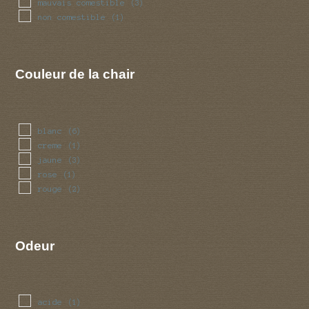
mauvais comestible
(3)
non comestible
(1)
Couleur de la chair
blanc
(6)
creme
(1)
jaune
(3)
rose
(1)
rouge
(2)
Odeur
acide
(1)