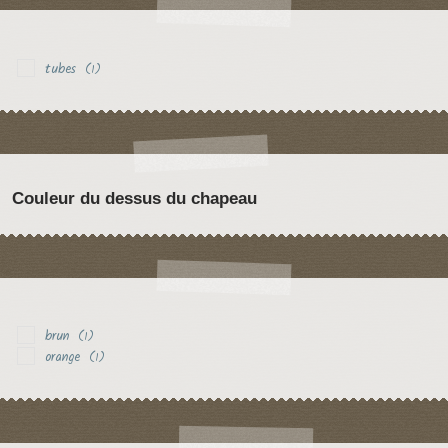
tubes
(1)
Couleur du dessus du chapeau
brun
(1)
orange
(1)