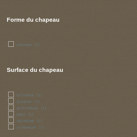
Forme du chapeau
convexe
(1)
Surface du chapeau
brilante
(1)
gluante
(1)
glutineuse
(1)
mate
(1)
veloutee
(1)
visqueuse
(1)