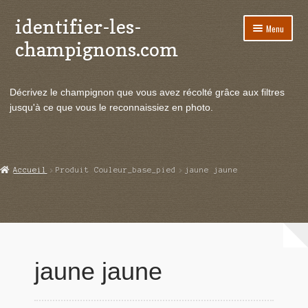
identifier-les-
Aller
Aller
Menu
à
au
champignons.com
la
contenu
navigation
Ouvrir
Espèces de champignons
le
Décrivez le champignon que vous avez récolté grâce aux filtres
menu
Ouvrir
Actualités
jusqu'à ce que vous le reconnaissiez en photo.
enfant
le
menu
Ouvrir
Poussées en temps réel
enfant
le
menu
Ouvrir
Echanges et contacts
Accueil
Produit Couleur_base_pied
jaune jaune
enfant
le
menu
Ouvrir
Mycologie
enfant
le
menu
enfant
jaune jaune