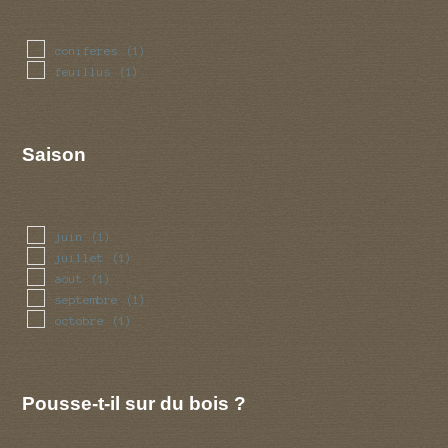
coniferes
(1)
feuillus
(1)
Saison
juin
(1)
juillet
(1)
aout
(1)
septembre
(1)
octobre
(1)
Pousse-t-il sur du bois ?