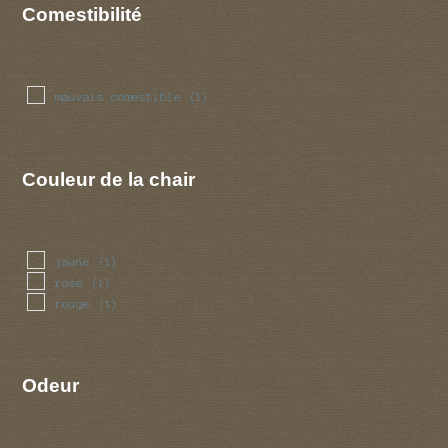
Comestibilité
mauvais comestible
(1)
Couleur de la chair
jaune
(1)
rose
(1)
rouge
(1)
Odeur