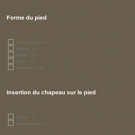
Forme du pied
cylindrique
(1)
elance
(1)
grele
(1)
mince
(1)
tubulaire
(1)
Insertion du chapeau sur le pied
adnees
(1)
decurrentes
(1)