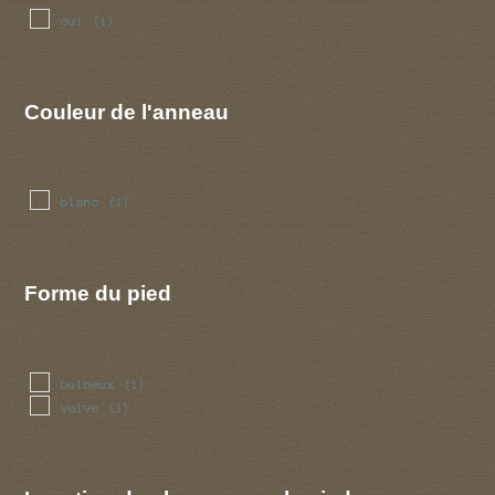
oui
(1)
Couleur de l'anneau
blanc
(1)
Forme du pied
bulbeux
(1)
volve
(1)