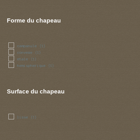
Forme du chapeau
campanule
(1)
convexe
(1)
etale
(1)
hemispherique
(1)
Surface du chapeau
lisse
(1)