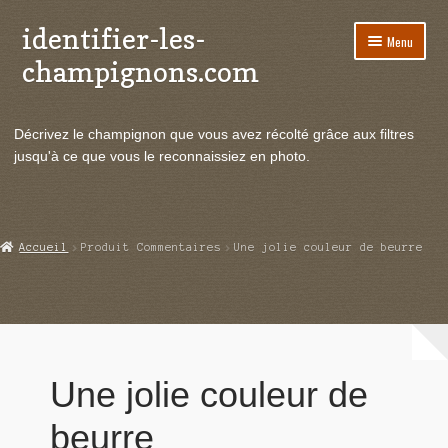
identifier-les-
Aller
Aller
Menu
à
au
champignons.com
la
contenu
navigation
Ouvrir
Espèces de champignons
le
Décrivez le champignon que vous avez récolté grâce aux filtres
menu
Ouvrir
Actualités
jusqu'à ce que vous le reconnaissiez en photo.
enfant
le
menu
Ouvrir
Poussées en temps réel
enfant
le
menu
Ouvrir
Echanges et contacts
Accueil
Produit Commentaires
Une jolie couleur de beurre
enfant
le
menu
Ouvrir
Mycologie
enfant
le
menu
enfant
Une jolie couleur de
beurre