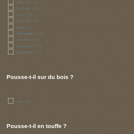
janvier
(1)
fevrier
(1)
juin
(1)
juillet
(1)
aout
(1)
septembre
(1)
octobre
(1)
novembre
(1)
decembre
(1)
Pousse-t-il sur du bois ?
non
(1)
Pousse-t-il en touffe ?