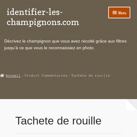
identifier-les-
Aller
Aller
Menu
à
au
champignons.com
la
contenu
navigation
Ouvrir
Espèces de champignons
le
Décrivez le champignon que vous avez récolté grâce aux filtres
menu
Ouvrir
Actualités
jusqu'à ce que vous le reconnaissiez en photo.
enfant
le
menu
Ouvrir
Poussées en temps réel
enfant
le
menu
Ouvrir
Echanges et contacts
Accueil
Produit Commentaires
Tachete de rouille
enfant
le
menu
Ouvrir
Mycologie
enfant
le
menu
enfant
Tachete de rouille