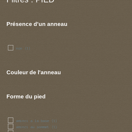
Présence d'un anneau
non
(1)
Couleur de l'anneau
Forme du pied
aminci a la base
(1)
aminci au sommet
(1)