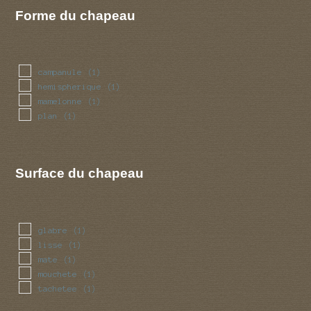
Forme du chapeau
campanule
(1)
hemispherique
(1)
mamelonne
(1)
plan
(1)
Surface du chapeau
glabre
(1)
lisse
(1)
mate
(1)
mouchete
(1)
tachetee
(1)