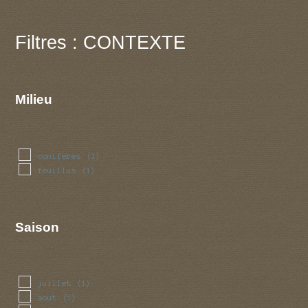
Filtres : CONTEXTE
Milieu
coniferes
(1)
feuillus
(1)
Saison
juillet
(1)
aout
(1)