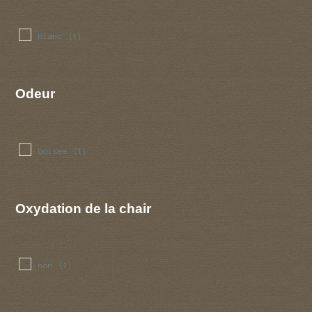
blanc
(1)
Odeur
boisee
(1)
Oxydation de la chair
non
(1)