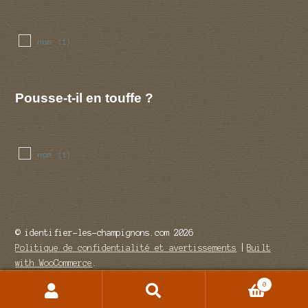
non
(1)
Pousse-t-il en touffe ?
non
(1)
© identifier-les-champignons.com 2026
Politique de confidentialité et avertissements
Built
with WooCommerce
.
0
Recherche
Recherche