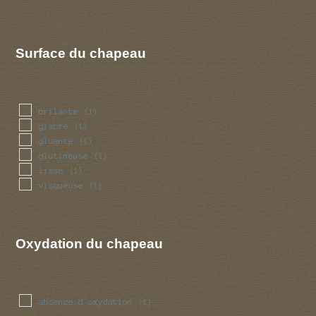
Surface du chapeau
brilante
(1)
glabre
(1)
gluante
(1)
glutineuse
(1)
lisse
(1)
visqueuse
(1)
Oxydation du chapeau
absence d oxydation
(1)