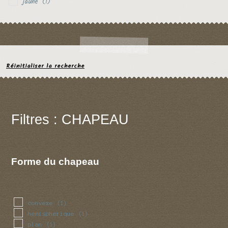
jaune
(1)
Réinitialiser la recherche
Filtres : CHAPEAU
Forme du chapeau
convexe
(1)
hemispherique
(1)
plan
(1)