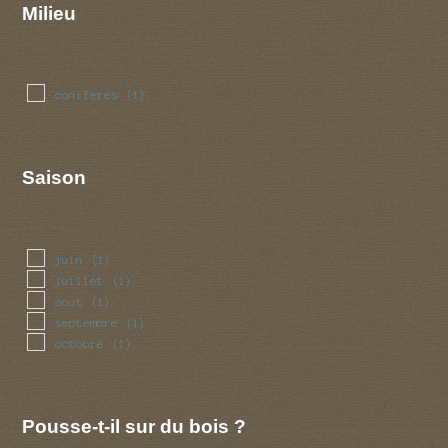
Milieu
coniferes
(1)
Saison
juin
(1)
juillet
(1)
aout
(1)
septembre
(1)
octobre
(1)
Pousse-t-il sur du bois ?