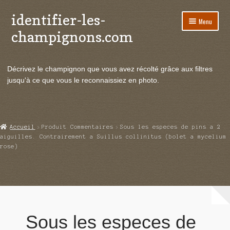
identifier-les-
Aller
Aller
Menu
à
au
champignons.com
la
contenu
navigation
Ouvrir
Espèces de champignons
le
Décrivez le champignon que vous avez récolté grâce aux filtres
menu
Ouvrir
Actualités
jusqu'à ce que vous le reconnaissiez en photo.
enfant
le
menu
Ouvrir
Poussées en temps réel
enfant
le
menu
Ouvrir
Echanges et contacts
Accueil
Produit Commentaires
Sous les especes de pins a 2
enfant
le
aiguilles. Contrairement a Suillus collinitus (bolet a mycelium
menu
rose)
Ouvrir
Mycologie
enfant
le
menu
enfant
Sous les especes de