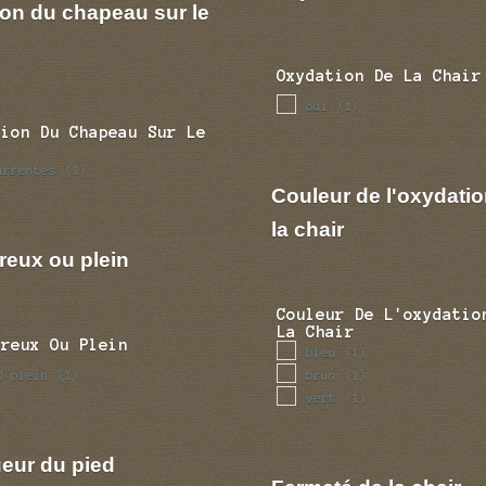
ion du chapeau sur le
Oxydation De La Chair
oui
(1)
tion Du Chapeau Sur Le
urrentes
(1)
Couleur de l'oxydatio
la chair
reux ou plein
Couleur De L'oxydatio
La Chair
Creux Ou Plein
bleu
(1)
d plein
brun
(1)
(1)
vert
(1)
eur du pied