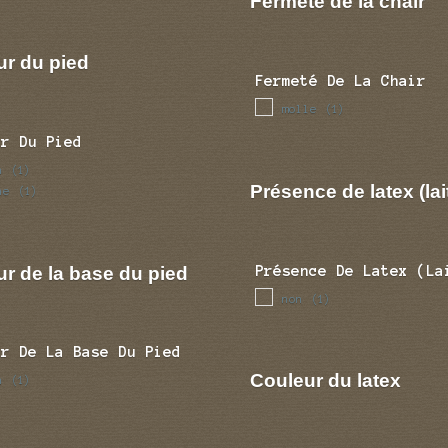
Fermeté de la chair
ur du pied
Fermeté De La Chair
molle
(1)
ur Du Pied
n
(1)
Présence de latex (lai
ne
(1)
r de la base du pied
Présence De Latex (la
non
(1)
ur De La Base Du Pied
Couleur du latex
n
(1)