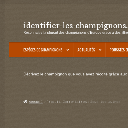
identifier-les-champignons
Aller
Aller
à
au
Reconnaître la plupart des champignons d'Europe grâce à des filtre
la
contenu
navigation
ESPÈCES DE CHAMPIGNONS
ACTUALITÉS
POUSSÉES E
Décrivez le champignon que vous avez récolté grâce aux f
Accueil
Produit Commentaires
Sous les aulnes