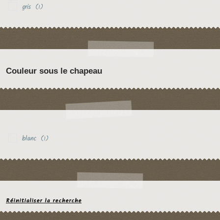
gris
(1)
Couleur sous le chapeau
blanc
(1)
Réinitialiser la recherche