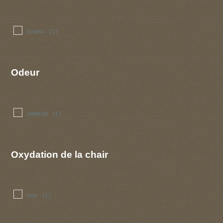
blanc
(1)
Odeur
amande
(1)
Oxydation de la chair
non
(1)