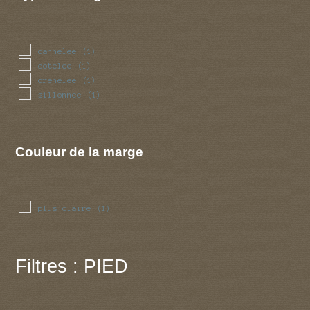
cannelee
(1)
cotelee
(1)
crenelee
(1)
sillonnee
(1)
Couleur de la marge
plus claire
(1)
Filtres : PIED