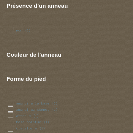
Présence d'un anneau
non
(1)
Couleur de l'anneau
Forme du pied
aminci a la base
(1)
aminci au sommet
(1)
attenue
(1)
base pointue
(1)
claviforme
(1)