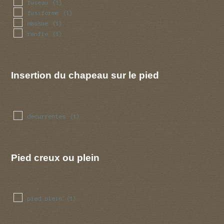
fuseau
(1)
fusiforme
(1)
massue
(1)
renfle
(1)
Insertion du chapeau sur le pied
decurrentes
(1)
Pied creux ou plein
pied plein
(1)