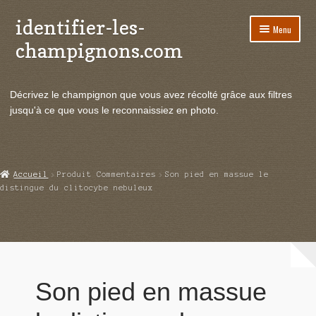
identifier-les-
Aller
Aller
Menu
à
au
champignons.com
la
contenu
navigation
Ouvrir
Espèces de champignons
le
Décrivez le champignon que vous avez récolté grâce aux filtres
menu
Ouvrir
Actualités
jusqu'à ce que vous le reconnaissiez en photo.
enfant
le
menu
Ouvrir
Poussées en temps réel
enfant
le
menu
Ouvrir
Echanges et contacts
Accueil
Produit Commentaires
Son pied en massue le
enfant
le
distingue du clitocybe nebuleux
menu
Ouvrir
Mycologie
enfant
le
menu
enfant
Son pied en massue