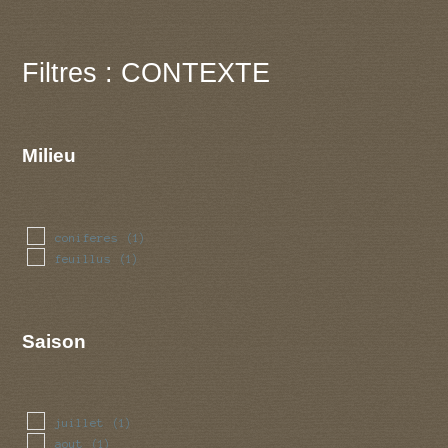
Filtres : CONTEXTE
Milieu
coniferes
(1)
feuillus
(1)
Saison
juillet
(1)
aout
(1)