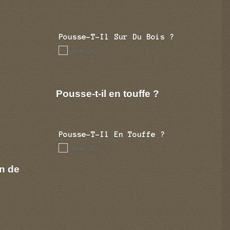
Pousse-T-Il Sur Du Bois ?
non
(1)
Pousse-t-il en touffe ?
Pousse-T-Il En Touffe ?
non
(1)
n de