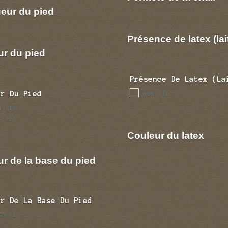
eur du pied
Présence de latex (lai
ur du pied
Présence De Latex (la
ur Du Pied
non
(1)
n
(1)
s
(1)
Couleur du latex
r de la base du pied
ur De La Base Du Pied
se
(1)