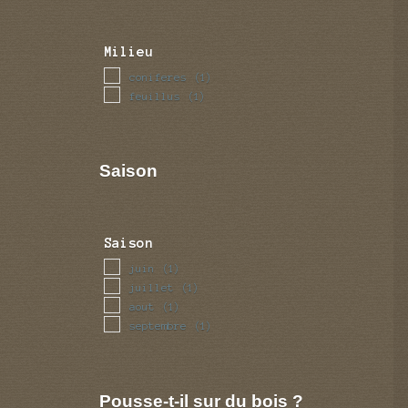
Milieu
coniferes
(1)
feuillus
(1)
Saison
Saison
juin
(1)
juillet
(1)
aout
(1)
septembre
(1)
Pousse-t-il sur du bois ?