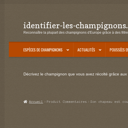
identifier-les-champignons
Aller
Aller
à
au
Reconnaître la plupart des champignons d'Europe grâce à des filtre
la
contenu
navigation
ESPÈCES DE CHAMPIGNONS
ACTUALITÉS
POUSSÉES E
Décrivez le champignon que vous avez récolté grâce aux f
Accueil
Produit Commentaires
Son chapeau est co