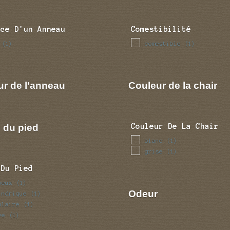
nce D'un Anneau
Comestibilité
comestible
(1)
(1)
ur de l'anneau
Couleur de la chair
 du pied
Couleur De La Chair
blanc
(1)
grise
(1)
 Du Pied
beux
(1)
Odeur
indrique
(1)
ulaire
(1)
ve
(1)