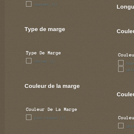
serrees
(1)
Longu
Type de marge
Coule
Type De Marge
Coule
striee
(1)
bru
gri
Couleur de la marge
Couleu
Couleur De La Marge
Coule
plus claire
(1)
gri