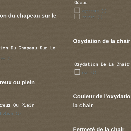
Odeur
agreable
(1)
ion du chapeau sur le
faible
(1)
Oxydation de la chair
tion Du Chapeau Sur Le
res
(1)
Oxydation De La Chair
non
(1)
reux ou plein
Couleur de l'oxydatio
la chair
Creux Ou Plein
d plein
(1)
Fermeté de la chair