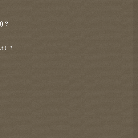
t) ?
it) ?