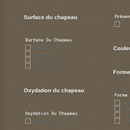
Surface du chapeau
Prése
non
Surface Du Chapeau
Coule
brilante
(1)
gluante
(1)
glutineuse
(1)
visqueuse
(1)
Forme
Oxydation du chapeau
Forme
bul
cyl
Oxydation Du Chapeau
tub
absence d oxydation
vol
(1)