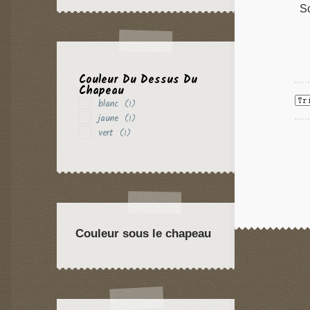
S
Couleur Du Dessus Du
Chapeau
blanc
(1)
jaune
(1)
vert
(1)
Couleur sous le chapeau