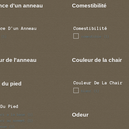
nce d'un anneau
Comestibilité
nce D'un Anneau
Comestibilité
comestible
(1)
(1)
ur de l'anneau
Couleur de la chair
 du pied
Couleur De La Chair
blanc
(1)
 Du Pied
Odeur
nci a la base
(1)
nci au sommet
(1)
enue
(1)