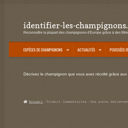
identifier-les-champignons
Aller
Aller
à
au
Reconnaître la plupart des champignons d'Europe grâce à des filtre
la
contenu
navigation
ESPÈCES DE CHAMPIGNONS
ACTUALITÉS
POUSSÉES E
Décrivez le champignon que vous avez récolté grâce aux f
Accueil
Produit Commentaires
Ses pores devienne