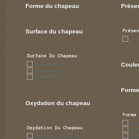
Forme du chapeau
Prése
Surface du chapeau
Prése
non
Surface Du Chapeau
Coule
ecailleuse
(1)
mechuleuse
(1)
squameuse
(1)
Forme
Oxydation du chapeau
Forme
ami
Oxydation Du Chapeau
ami
presence d oxydation
att
(1)