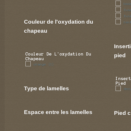
bas
fus
fus
Couleur de l'oxydation du
ren
chapeau
Insert
Couleur De L'oxydation Du
pied
Chapeau
orange
(1)
Inser
Pied
Type de lamelles
dec
Espace entre les lamelles
Pied c