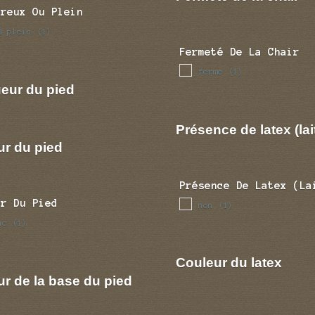
Creux Ou Plein
d plein
(1)
Fermeté De La Chair
ferme
(1)
eur du pied
Présence de latex (lai
ur du pied
Présence De Latex (la
ur Du Pied
non
(1)
nc
(1)
Couleur du latex
r de la base du pied