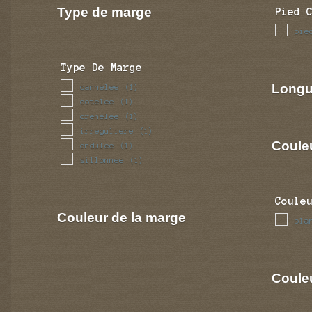
Type de marge
Pied 
pie
Type De Marge
Longu
cannelee
(1)
cotelee
(1)
crenelee
(1)
irreguliere
(1)
Coule
ondulee
(1)
sillonnee
(1)
Coule
Couleur de la marge
bla
Couleu