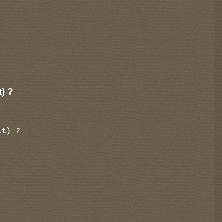
t) ?
it) ?