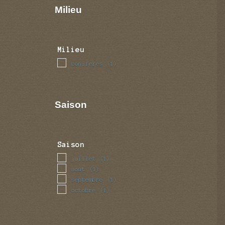
Milieu
Milieu
coniferes
(1)
Saison
Saison
juillet
(1)
aout
(1)
septembre
(1)
octobre
(1)