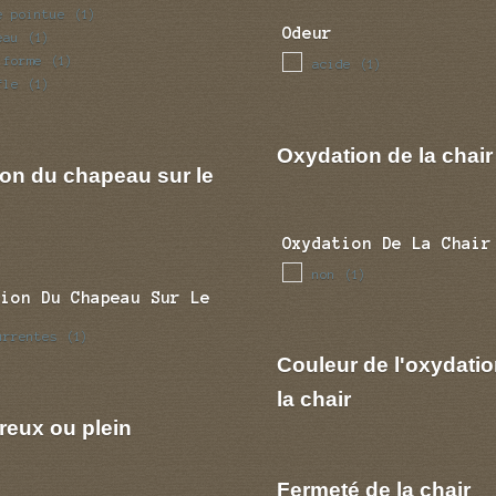
e pointue
(1)
Odeur
eau
(1)
iforme
(1)
acide
(1)
fle
(1)
Oxydation de la chair
ion du chapeau sur le
Oxydation De La Chair
non
(1)
tion Du Chapeau Sur Le
urrentes
(1)
Couleur de l'oxydatio
la chair
reux ou plein
Fermeté de la chair