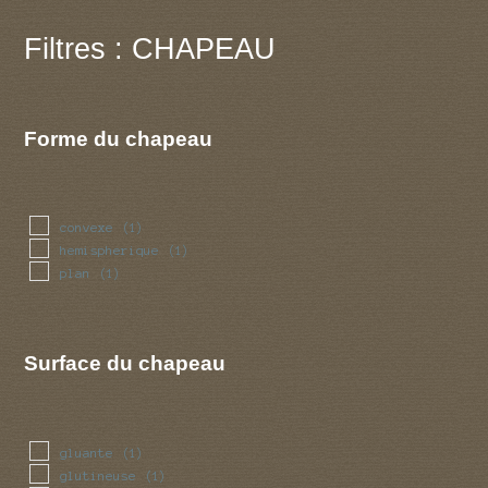
Filtres : CHAPEAU
Forme du chapeau
convexe
(1)
hemispherique
(1)
plan
(1)
Surface du chapeau
gluante
(1)
glutineuse
(1)