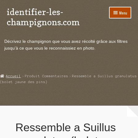
identifier-les-
Aller
Aller
Menu
à
au
champignons.com
la
contenu
navigation
Ouvrir
Espèces de champignons
le
Décrivez le champignon que vous avez récolté grâce aux filtres
menu
Ouvrir
Actualités
jusqu'à ce que vous le reconnaissiez en photo.
enfant
le
menu
Ouvrir
Poussées en temps réel
enfant
le
menu
Ouvrir
Echanges et contacts
Accueil
Produit Commentaires
Ressemble a Suillus granulatus
enfant
le
(bolet jaune des pins)
menu
Ouvrir
Mycologie
enfant
le
menu
enfant
Ressemble a Suillus