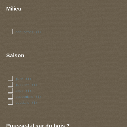
Milieu
coniferes
(1)
Saison
juin
(1)
juillet
(1)
aout
(1)
septembre
(1)
octobre
(1)
Pousse-t-il sur du bois ?