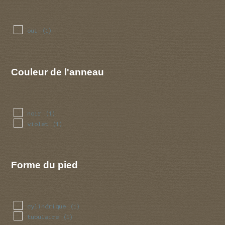
oui
(1)
Couleur de l'anneau
noir
(1)
violet
(1)
Forme du pied
cylindrique
(1)
tubulaire
(1)