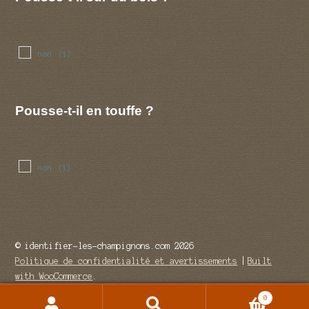
non
(1)
Pousse-t-il en touffe ?
non
(1)
© identifier-les-champignons.com 2026
Politique de confidentialité et avertissements
Built
with WooCommerce
.
0