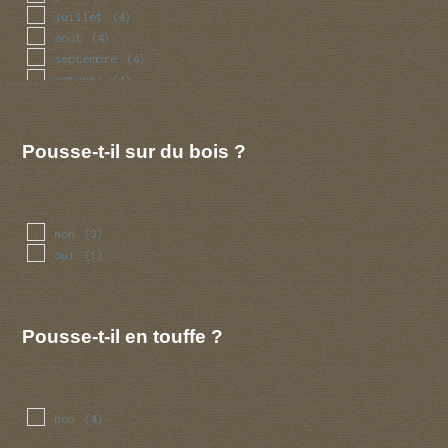
juillet
(4)
aout
(4)
septembre
(4)
octobre
(4)
novembre
(2)
decembre
(2)
Pousse-t-il sur du bois ?
non
(3)
oui
(1)
Pousse-t-il en touffe ?
non
(4)