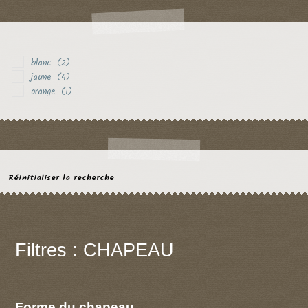
blanc
(2)
jaune
(4)
orange
(1)
Réinitialiser la recherche
Filtres : CHAPEAU
Forme du chapeau