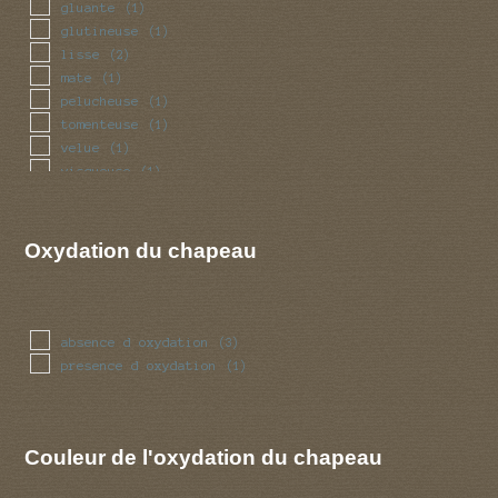
gluante
(1)
glutineuse
(1)
lisse
(2)
mate
(1)
pelucheuse
(1)
tomenteuse
(1)
velue
(1)
visqueuse
(1)
Oxydation du chapeau
absence d oxydation
(3)
presence d oxydation
(1)
Couleur de l'oxydation du chapeau