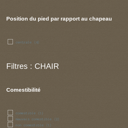
Position du pied par rapport au chapeau
centrale
(4)
Filtres : CHAIR
Comestibilité
comestible
(1)
mauvais comestible
(2)
non comestible
(1)