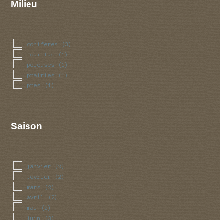
Milieu
coniferes
(3)
feuillus
(1)
pelouses
(1)
prairies
(1)
pres
(1)
Saison
janvier
(2)
fevrier
(2)
mars
(2)
avril
(2)
mai
(2)
juin
(3)