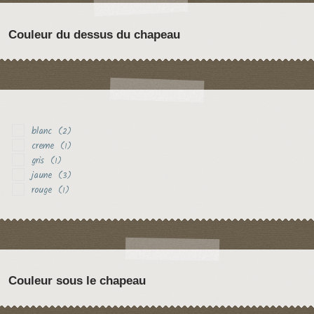
Couleur du dessus du chapeau
blanc
(2)
creme
(1)
gris
(1)
jaune
(3)
rouge
(1)
Couleur sous le chapeau