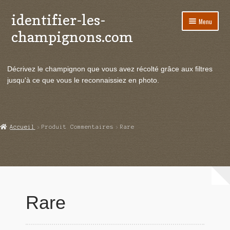
identifier-les-
Aller
Aller
Menu
à
au
champignons.com
la
contenu
navigation
Ouvrir
Espèces de champignons
le
Décrivez le champignon que vous avez récolté grâce aux filtres
menu
Ouvrir
Actualités
jusqu'à ce que vous le reconnaissiez en photo.
enfant
le
menu
Ouvrir
Poussées en temps réel
enfant
le
menu
Ouvrir
Echanges et contacts
Accueil
Produit Commentaires
Rare
enfant
le
menu
Ouvrir
Mycologie
enfant
le
menu
enfant
Rare