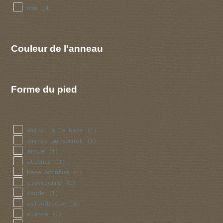
non
(4)
Couleur de l'anneau
Forme du pied
aminci a la base
(1)
aminci au sommet
(1)
arque
(1)
attenue
(1)
base pointue
(1)
claviforme
(1)
coude
(1)
cylindrique
(2)
elance
(1)