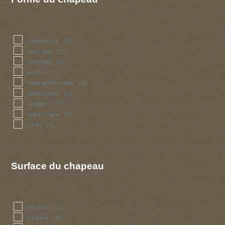
campanule
(1)
conique
(1)
convexe
(4)
etale
(1)
hemispherique
(2)
mamelonne
(1)
nombril
(1)
ombilique
(1)
plan
(2)
Surface du chapeau
feutre
(1)
glabre
(2)