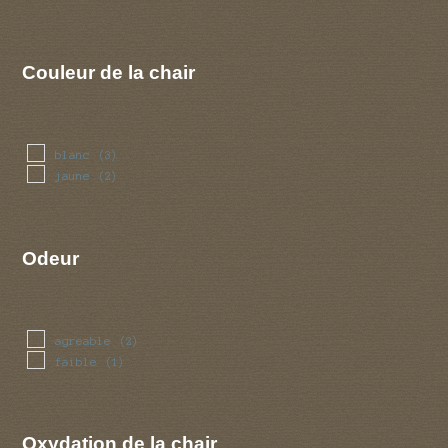
Couleur de la chair
blanc
(3)
jaune
(2)
Odeur
agreable
(2)
faible
(1)
Oxydation de la chair