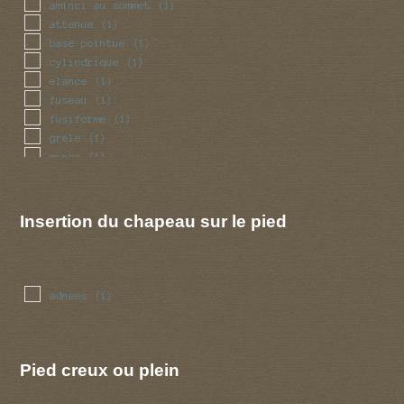
aminci au sommet
(1)
attenue
(1)
base pointue
(1)
cylindrique
(1)
elance
(1)
fuseau
(1)
fusiforme
(1)
grele
(1)
mince
(1)
renfle
(1)
tubulaire
(1)
Insertion du chapeau sur le pied
adnees
(1)
Pied creux ou plein