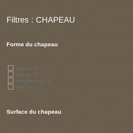
Filtres : CHAPEAU
Forme du chapeau
convexe
(1)
deprime
(1)
hemispherique
(1)
plan
(1)
Surface du chapeau