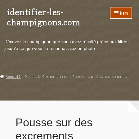
identifier-les-
Aller
Aller
Menu
à
au
champignons.com
la
contenu
navigation
Ouvrir
Espèces de champignons
le
Décrivez le champignon que vous avez récolté grâce aux filtres
menu
Ouvrir
Actualités
jusqu'à ce que vous le reconnaissiez en photo.
enfant
le
menu
Ouvrir
Poussées en temps réel
enfant
le
menu
Ouvrir
Echanges et contacts
Accueil
Produit Commentaires
Pousse sur des excrements
enfant
le
menu
Ouvrir
Mycologie
enfant
le
menu
enfant
Pousse sur des
excrements