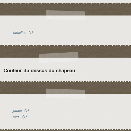
lamelles
(1)
Couleur du dessus du chapeau
jaune
(1)
vert
(1)