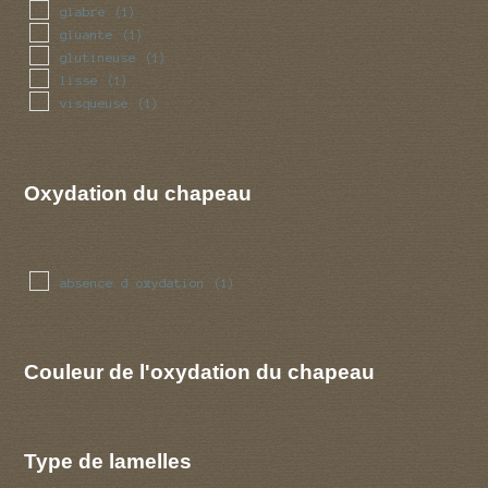
glabre
(1)
gluante
(1)
glutineuse
(1)
lisse
(1)
visqueuse
(1)
Oxydation du chapeau
absence d oxydation
(1)
Couleur de l'oxydation du chapeau
Type de lamelles