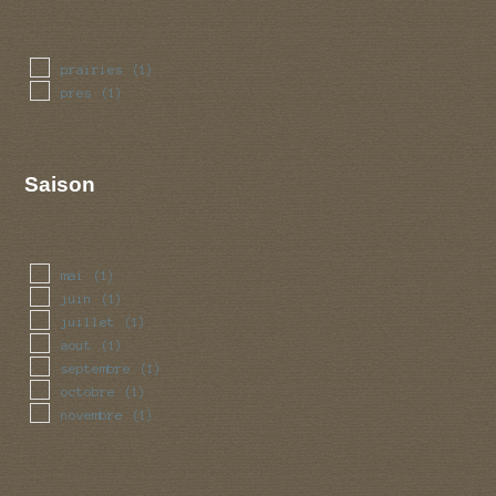
prairies
(1)
pres
(1)
Saison
mai
(1)
juin
(1)
juillet
(1)
aout
(1)
septembre
(1)
octobre
(1)
novembre
(1)