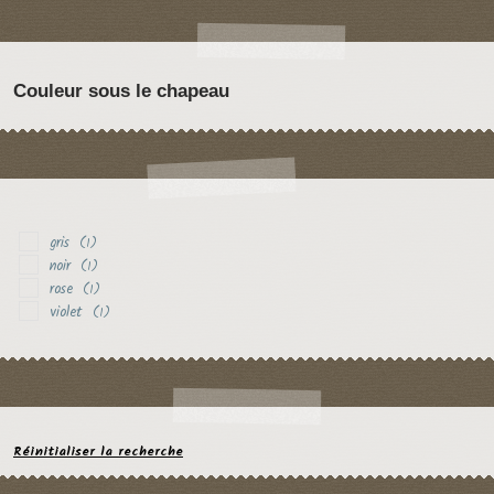
Couleur sous le chapeau
gris
(1)
noir
(1)
rose
(1)
violet
(1)
Réinitialiser la recherche