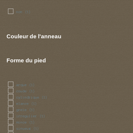
non
(1)
Couleur de l'anneau
Forme du pied
arque
(1)
coude
(1)
cylindrique
(1)
elance
(1)
grele
(1)
irregulier
(1)
mince
(1)
sinueux
(1)