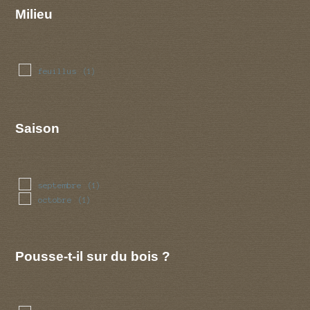
Milieu
feuillus
(1)
Saison
septembre
(1)
octobre
(1)
Pousse-t-il sur du bois ?