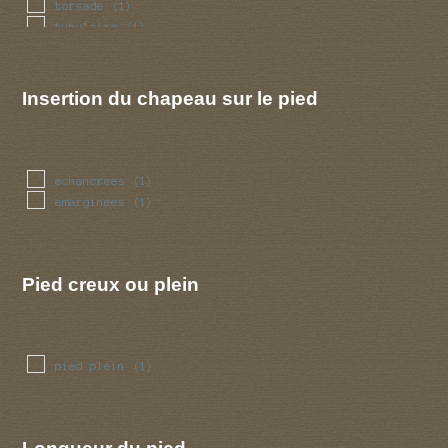
torsade
(1)
tubulaire
(1)
Insertion du chapeau sur le pied
echancrees
(1)
emarginees
(1)
Pied creux ou plein
pied plein
(1)