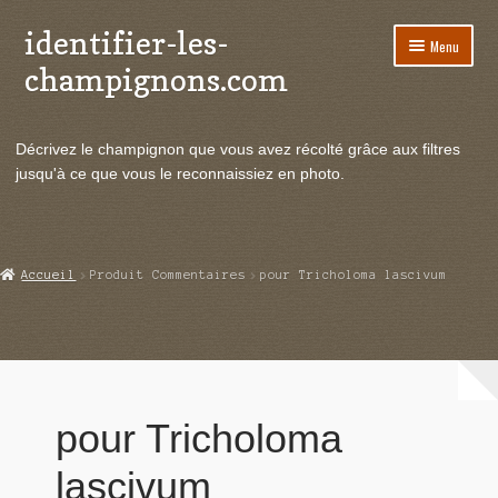
identifier-les-
Aller
Aller
Menu
à
au
champignons.com
la
contenu
navigation
Ouvrir
Espèces de champignons
le
Décrivez le champignon que vous avez récolté grâce aux filtres
menu
Ouvrir
Actualités
jusqu'à ce que vous le reconnaissiez en photo.
enfant
le
menu
Ouvrir
Poussées en temps réel
enfant
le
menu
Ouvrir
Echanges et contacts
Accueil
Produit Commentaires
pour Tricholoma lascivum
enfant
le
menu
Ouvrir
Mycologie
enfant
le
menu
enfant
pour Tricholoma
lascivum