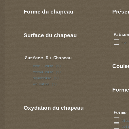
Forme du chapeau
Prése
Surface du chapeau
Prése
non
Surface Du Chapeau
Coule
ecailleuse
(1)
mechuleuse
(1)
squameuse
(1)
veloutee
(1)
Forme
Oxydation du chapeau
Forme
cla
cyl