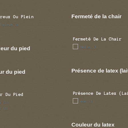
Fermeté de la chair
Creux Ou Plein
d plein
(1)
Fermeté De La Chair
molle
eur du pied
(1)
Présence de latex (lai
ur du pied
Présence De Latex (la
ur Du Pied
non
(1)
n
(1)
s
(1)
Couleur du latex