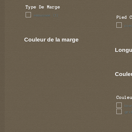
Type De Marge
emoussee
(1)
Pied 
pie
Couleur de la marge
Longu
Coule
Coule
bru
gri