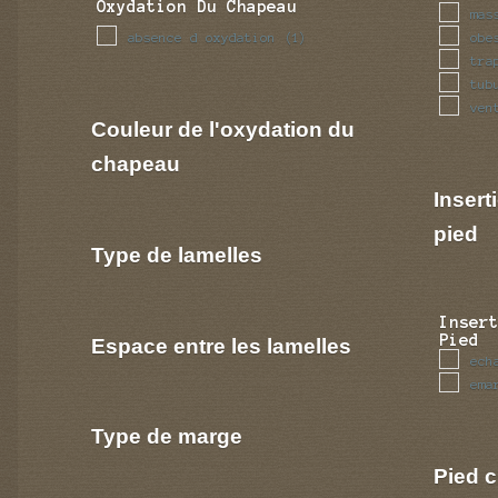
Oxydation Du Chapeau
mas
absence d oxydation
obe
(1)
tra
tub
ven
Couleur de l'oxydation du
chapeau
Insert
pied
Type de lamelles
Inser
Pied
Espace entre les lamelles
ech
ema
Type de marge
Pied c