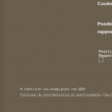
Couleu
Positi
rappo
Posit
Rappo
cen
© identifier-les-champignons.com 2026
Politique de confidentialité et avertissements
Buil