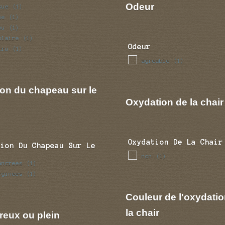
Odeur
sue
(1)
se
(1)
pu
(1)
ulaire
(1)
Odeur
tru
(1)
agreable
(1)
ion du chapeau sur le
Oxydation de la chair
Oxydation De La Chair
tion Du Chapeau Sur Le
non
(1)
ancrees
(1)
rginees
(1)
Couleur de l'oxydatio
la chair
reux ou plein