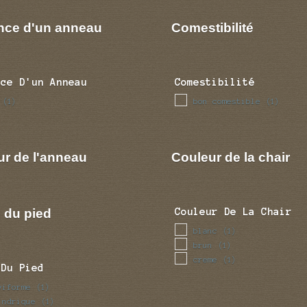
nce d'un anneau
Comestibilité
nce D'un Anneau
Comestibilité
bon comestible
(1)
(1)
ur de l'anneau
Couleur de la chair
 du pied
Couleur De La Chair
blanc
(1)
brun
(1)
creme
(1)
 Du Pied
viforme
(1)
indrique
(1)