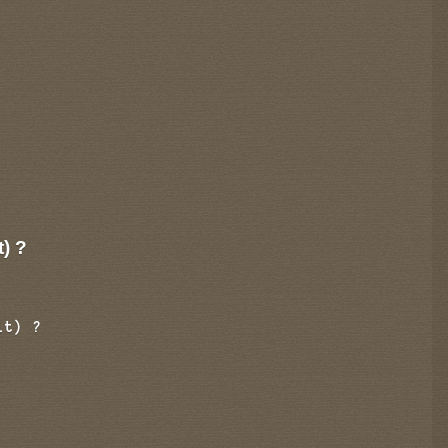
t) ?
it) ?