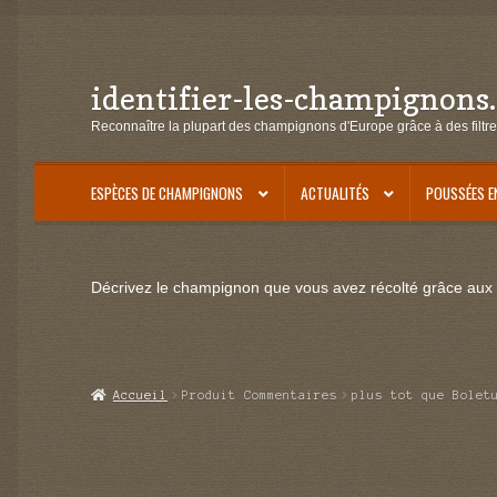
identifier-les-champignons
Aller
Aller
à
au
Reconnaître la plupart des champignons d'Europe grâce à des filtre
la
contenu
navigation
ESPÈCES DE CHAMPIGNONS
ACTUALITÉS
POUSSÉES E
Décrivez le champignon que vous avez récolté grâce aux f
Accueil
Produit Commentaires
plus tot que Bolet