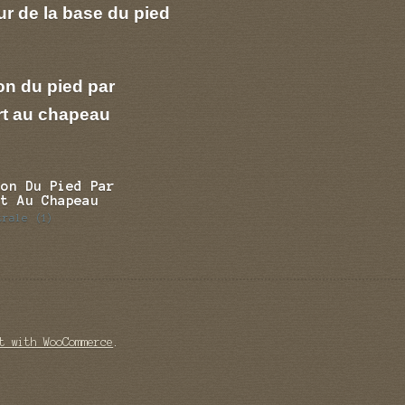
r de la base du pied
on du pied par
rt au chapeau
ion Du Pied Par
rt Au Chapeau
trale
(1)
t with WooCommerce
.