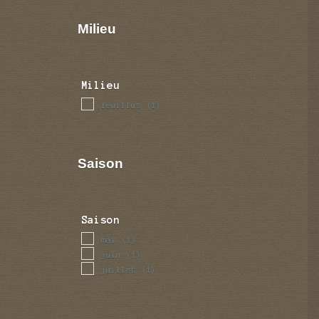
Milieu
Milieu
feuillus
(1)
Saison
Saison
mai
(1)
juin
(1)
juillet
(1)