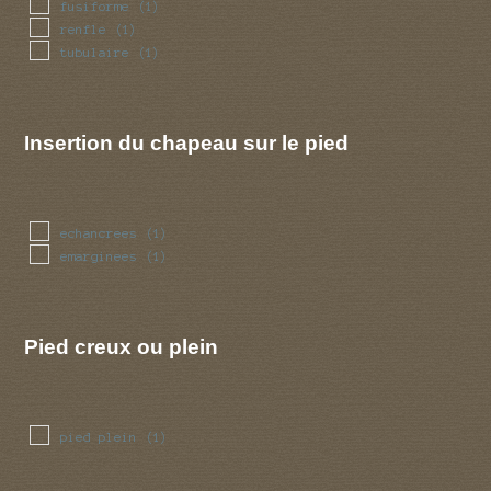
fusiforme
(1)
renfle
(1)
tubulaire
(1)
Insertion du chapeau sur le pied
echancrees
(1)
emarginees
(1)
Pied creux ou plein
pied plein
(1)