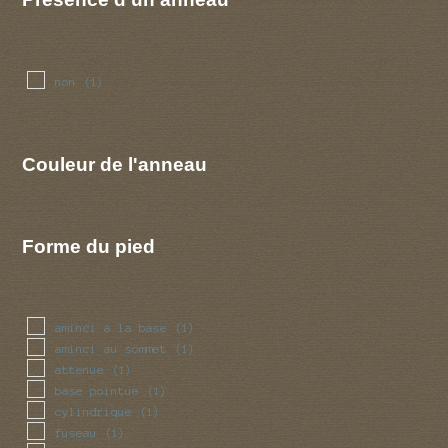
non
(1)
Couleur de l'anneau
Forme du pied
aminci a la base
(1)
aminci au sommet
(1)
attenue
(1)
base pointue
(1)
cylindrique
(1)
fuseau
(1)