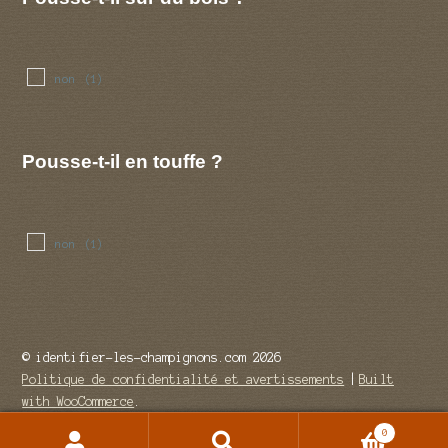
non
(1)
Pousse-t-il en touffe ?
non
(1)
© identifier-les-champignons.com 2026
Politique de confidentialité et avertissements
Built
with WooCommerce
.
0