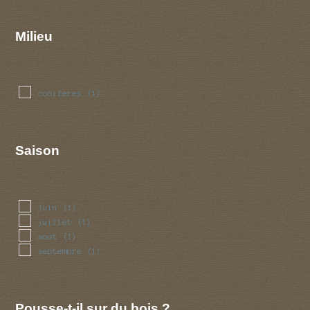
Milieu
coniferes
(1)
Saison
juin
(1)
juillet
(1)
aout
(1)
septembre
(1)
Pousse-t-il sur du bois ?