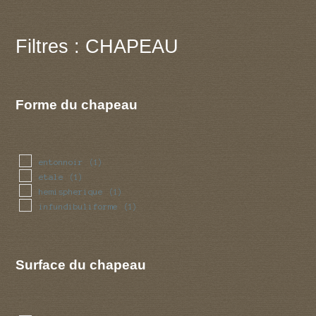
Filtres : CHAPEAU
Forme du chapeau
entonnoir
(1)
etale
(1)
hemispherique
(1)
infundibuliforme
(1)
Surface du chapeau