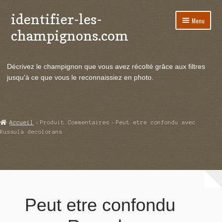
identifier-les-
Aller
Aller
Menu
à
au
champignons.com
la
contenu
navigation
Ouvrir
Espèces de champignons
le
Décrivez le champignon que vous avez récolté grâce aux filtres
menu
Ouvrir
Actualités
jusqu'à ce que vous le reconnaissiez en photo.
enfant
le
menu
Ouvrir
Poussées en temps réel
enfant
le
menu
Ouvrir
Echanges et contacts
Accueil
Produit Commentaires
Peut etre confondu avec
enfant
le
Russula decolorans
menu
Ouvrir
Mycologie
enfant
le
menu
enfant
Peut etre confondu