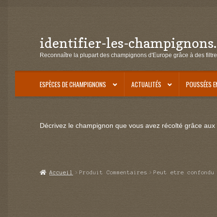
identifier-les-champignons
Aller
Aller
à
au
Reconnaître la plupart des champignons d'Europe grâce à des filtre
la
contenu
navigation
ESPÈCES DE CHAMPIGNONS
ACTUALITÉS
POUSSÉES E
Décrivez le champignon que vous avez récolté grâce aux f
Accueil
Produit Commentaires
Peut etre confondu