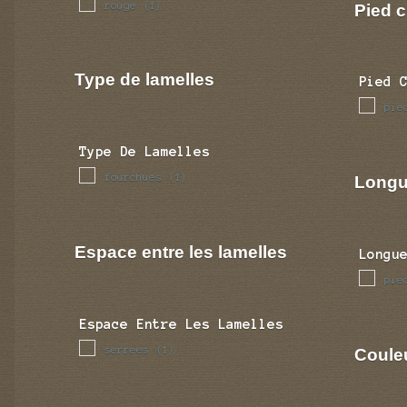
rouge
(1)
Pied c
Type de lamelles
Pied 
pie
Type De Lamelles
fourchues
(1)
Longu
Espace entre les lamelles
Longu
pie
Espace Entre Les Lamelles
serrees
(1)
Coule