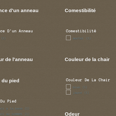
nce d'un anneau
Comestibilité
nce D'un Anneau
Comestibilité
mortel
(1)
(1)
ur de l'anneau
Couleur de la chair
 du pied
Couleur De La Chair
brun
(1)
jaune
(1)
 Du Pied
nci a la base
(1)
Odeur
nci au sommet
(1)