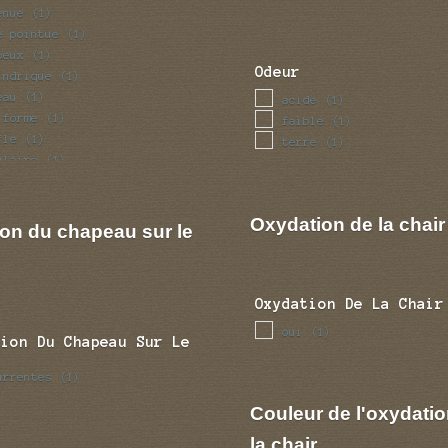
enue
(1)
e pointue
(1)
beux
(1)
Odeur
indrique
(1)
eau
(1)
acide
(1)
iforme
(1)
faible
(1)
fle
(1)
terre
(1)
ulaire
(1)
Oxydation de la chair
ion du chapeau sur le
Oxydation De La Chair
oui
(1)
tion Du Chapeau Sur Le
urrentes
(1)
Couleur de l'oxydatio
la chair