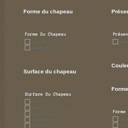
Forme du chapeau
Prése
Forme Du Chapeau
Prése
deprime
non
(1)
mamelonne
(1)
Coule
Surface du chapeau
Forme
Surface Du Chapeau
feutre
(1)
glabre
(1)
Forme
gluante
(1)
ami
glutineuse
(1)
ami
lisse
(1)