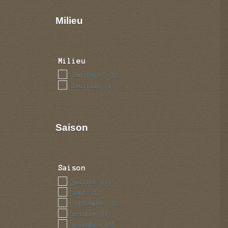
Milieu
Milieu
coniferes
(1)
feuillus
(1)
Saison
Saison
juillet
(1)
aout
(1)
septembre
(1)
octobre
(1)
novembre
(1)