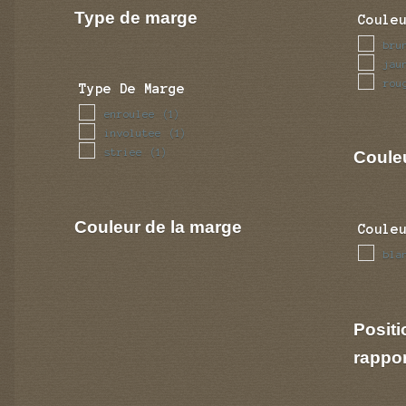
Type de marge
Coule
bru
jau
rou
Type De Marge
enroulee
(1)
involutee
(1)
striee
(1)
Couleu
Couleur de la marge
Coule
bla
Positi
rappo