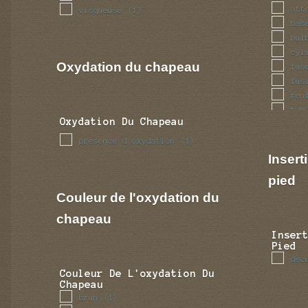
att
visqueuse
(1)
bas
bul
cyl
Oxydation du chapeau
fus
fus
ren
tub
Oxydation Du Chapeau
presence d oxydation
(1)
Insert
pied
Couleur de l'oxydation du
chapeau
Inser
Pied
dec
Couleur De L'oxydation Du
Chapeau
brun
(1)