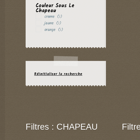
Couleur Sous Le
Chapeau
creme
(1)
jaune
(1)
orange
(1)
Réinitialiser la recherche
Filtres : CHAPEAU
Filt