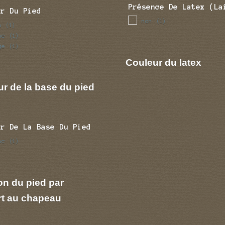
Présence De Latex (la
ur Du Pied
non
(1)
n
(1)
ne
(1)
ge
(1)
Couleur du latex
r de la base du pied
ur De La Base Du Pied
nc
(1)
on du pied par
rt au chapeau