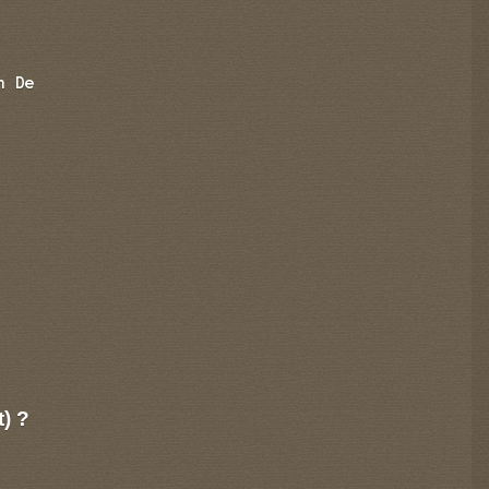
n De
t) ?