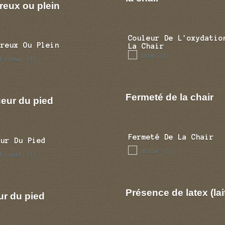
reux ou plein
Couleur De L'oxydatio
Creux Ou Plein
La Chair
brun
(1)
d creux
(1)
Fermeté de la chair
eur du pied
Fermeté De La Chair
eur Du Pied
molle
(1)
d court
(1)
Présence de latex (lai
ur du pied