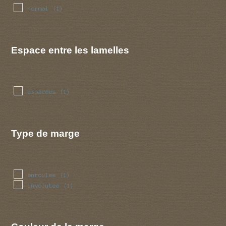
normal
(1)
Espace entre les lamelles
espacees
(1)
Type de marge
enroulee
(1)
involutee
(1)