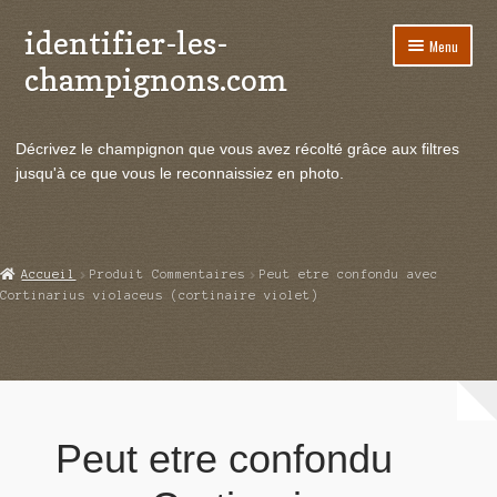
identifier-les-
Aller
Aller
Menu
à
au
champignons.com
la
contenu
navigation
Ouvrir
Espèces de champignons
le
Décrivez le champignon que vous avez récolté grâce aux filtres
menu
Ouvrir
Actualités
jusqu'à ce que vous le reconnaissiez en photo.
enfant
le
menu
Ouvrir
Poussées en temps réel
enfant
le
menu
Ouvrir
Echanges et contacts
Accueil
Produit Commentaires
Peut etre confondu avec
enfant
le
Cortinarius violaceus (cortinaire violet)
menu
Ouvrir
Mycologie
enfant
le
menu
enfant
Peut etre confondu