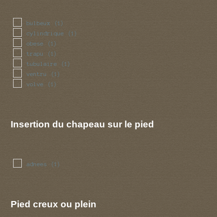
bulbeux
(1)
cylindrique
(1)
obese
(1)
trapu
(1)
tubulaire
(1)
ventru
(1)
volve
(1)
Insertion du chapeau sur le pied
adnees
(1)
Pied creux ou plein