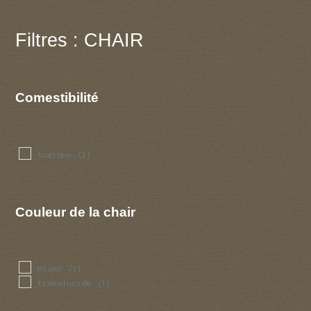
Filtres : CHAIR
Comestibilité
toxique
(1)
Couleur de la chair
blanc
(1)
translucide
(1)