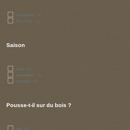
coniferes
(1)
feuillus
(1)
Saison
aout
(1)
septembre
(1)
octobre
(1)
Pousse-t-il sur du bois ?
non
(1)