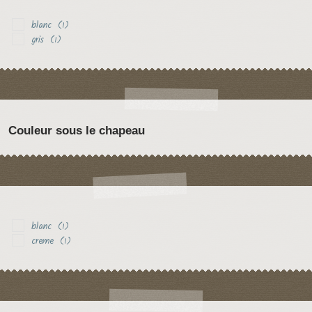
blanc
(1)
gris
(1)
Couleur sous le chapeau
blanc
(1)
creme
(1)