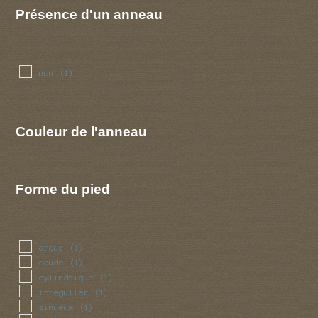
Présence d'un anneau
non
(1)
Couleur de l'anneau
Forme du pied
arque
(1)
coude
(1)
cylindrique
(1)
irregulier
(1)
sinueux
(1)