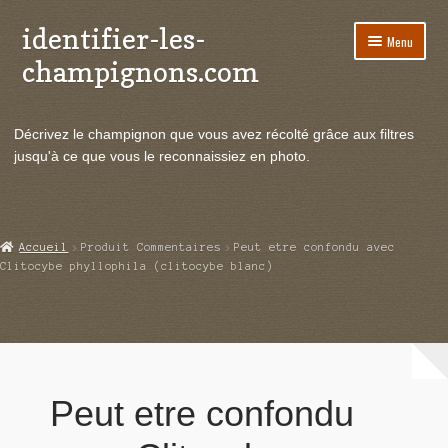
identifier-les-
Aller
Aller
Menu
à
au
champignons.com
la
contenu
navigation
Ouvrir
Espèces de champignons
le
Décrivez le champignon que vous avez récolté grâce aux filtres
menu
Ouvrir
Actualités
jusqu'à ce que vous le reconnaissiez en photo.
enfant
le
menu
Ouvrir
Poussées en temps réel
enfant
le
menu
Ouvrir
Echanges et contacts
Accueil
Produit Commentaires
Peut etre confondu avec
enfant
le
Clitocybe phyllophila (clitocybe blanc)
menu
Ouvrir
Mycologie
enfant
le
menu
enfant
Peut etre confondu