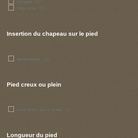
torsade
(1)
tubulaire
(1)
Insertion du chapeau sur le pied
decurrentes
(1)
Pied creux ou plein
pied plein puis creux
(1)
Longueur du pied