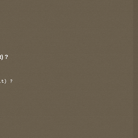
t) ?
it) ?