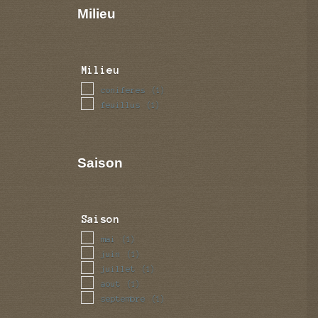
Milieu
Milieu
coniferes
(1)
feuillus
(1)
Saison
Saison
mai
(1)
juin
(1)
juillet
(1)
aout
(1)
septembre
(1)