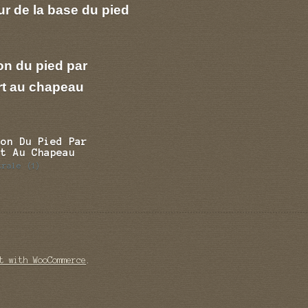
r de la base du pied
on du pied par
rt au chapeau
ion Du Pied Par
rt Au Chapeau
trale
(1)
t with WooCommerce
.