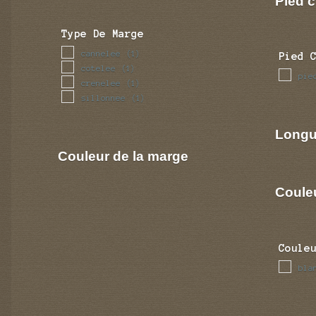
Pied c
Type De Marge
cannelee
(1)
Pied 
cotelee
(1)
pie
crenelee
(1)
sillonnee
(1)
Longu
Couleur de la marge
Coule
Coule
bla