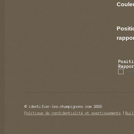
Couleu
Positi
rappo
Posit
Rappo
cen
© identifier-les-champignons.com 2026
Politique de confidentialité et avertissements
Buil