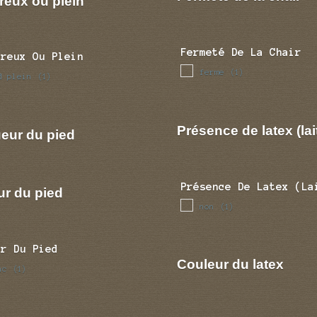
reux ou plein
Fermeté De La Chair
Creux Ou Plein
ferme
(1)
d plein
(1)
Présence de latex (lai
eur du pied
Présence De Latex (la
ur du pied
non
(1)
ur Du Pied
Couleur du latex
nc
(1)