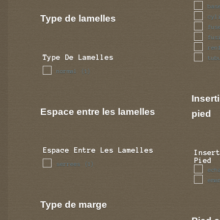
bas
Type de lamelles
cyl
fus
fus
ren
Type De Lamelles
tub
normal
(1)
Insert
Espace entre les lamelles
pied
Espace Entre Les Lamelles
Inser
Pied
serrees
(1)
ech
ema
Type de marge