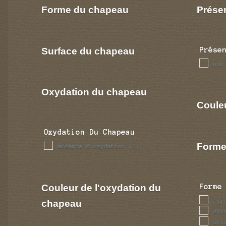
Forme du chapeau
Prése
Surface du chapeau
Prése
non
Oxydation du chapeau
Coule
Oxydation Du Chapeau
Forme
absence d oxydation
(1)
Couleur de l'oxydation du
Forme
ami
chapeau
ami
att