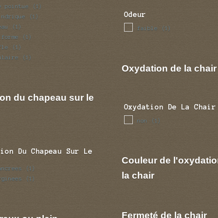
e pointue
(1)
Odeur
indrique
(1)
eau
(1)
faible
(1)
iforme
(1)
fle
(1)
ulaire
(1)
Oxydation de la chair
ion du chapeau sur le
Oxydation De La Chair
non
(1)
tion Du Chapeau Sur Le
Couleur de l'oxydatio
ancrees
(1)
la chair
rginees
(1)
Fermeté de la chair