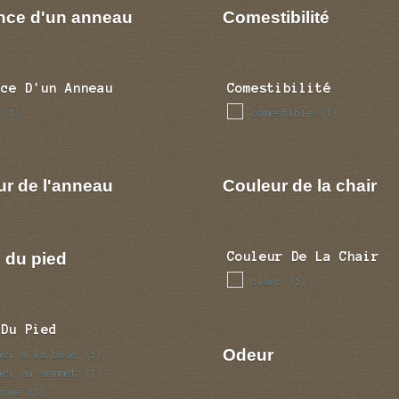
nce d'un anneau
Comestibilité
nce D'un Anneau
Comestibilité
comestible
(1)
(1)
ur de l'anneau
Couleur de la chair
 du pied
Couleur De La Chair
blanc
(1)
 Du Pied
Odeur
nci a la base
(1)
nci au sommet
(1)
enue
(1)