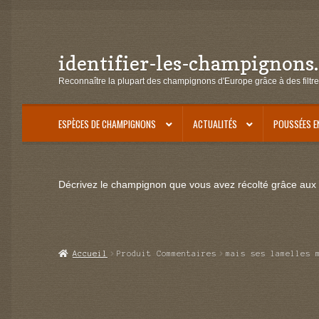
identifier-les-champignons
Aller
Aller
à
au
Reconnaître la plupart des champignons d'Europe grâce à des filtre
la
contenu
navigation
ESPÈCES DE CHAMPIGNONS
ACTUALITÉS
POUSSÉES E
Décrivez le champignon que vous avez récolté grâce aux f
Accueil
Produit Commentaires
mais ses lamelles 