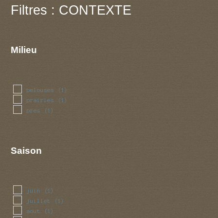
Filtres : CONTEXTE
Milieu
pelouses
(1)
prairies
(1)
pres
(1)
Saison
juin
(1)
juillet
(1)
aout
(1)