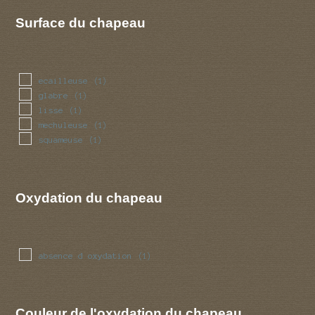
Surface du chapeau
ecailleuse
(1)
glabre
(1)
lisse
(1)
mechuleuse
(1)
squameuse
(1)
Oxydation du chapeau
absence d oxydation
(1)
Couleur de l'oxydation du chapeau