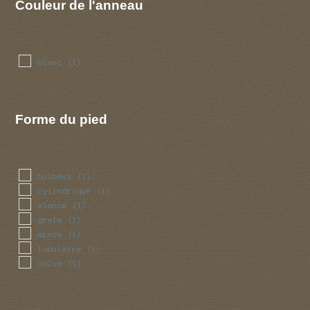
Couleur de l'anneau
blanc
(1)
Forme du pied
bulbeux
(1)
cylindrique
(1)
elance
(1)
grele
(1)
mince
(1)
tubulaire
(1)
volve
(1)