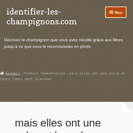
identifier-les-
Aller
Aller
Menu
à
au
champignons.com
la
contenu
navigation
Ouvrir
Espèces de champignons
le
Décrivez le champignon que vous avez récolté grâce aux filtres
menu
Ouvrir
Actualités
jusqu'à ce que vous le reconnaissiez en photo.
enfant
le
menu
Ouvrir
Poussées en temps réel
enfant
le
menu
Ouvrir
Echanges et contacts
Accueil
Produit Commentaires
mais elles ont une volve et
enfant
le
leurs lames sont blanches
menu
Ouvrir
Mycologie
enfant
le
menu
enfant
mais elles ont une