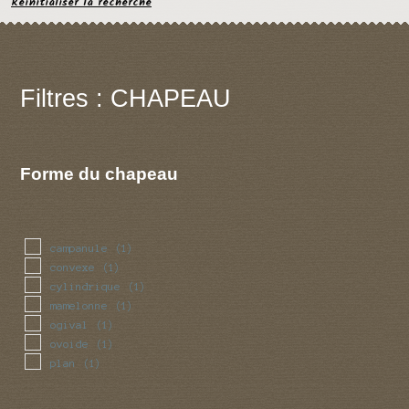
Réinitialiser la recherche
Filtres : CHAPEAU
Forme du chapeau
campanule
(1)
convexe
(1)
cylindrique
(1)
mamelonne
(1)
ogival
(1)
ovoide
(1)
plan
(1)