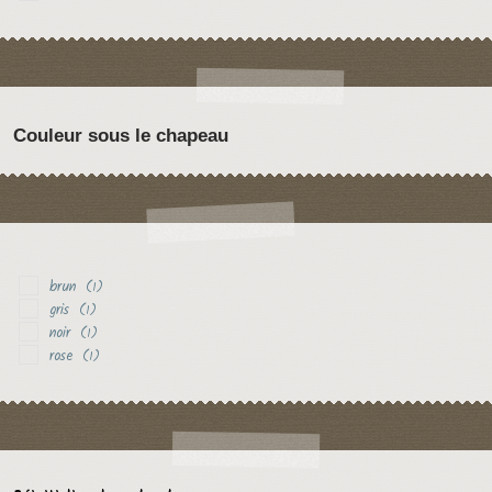
Couleur sous le chapeau
brun
(1)
gris
(1)
noir
(1)
rose
(1)